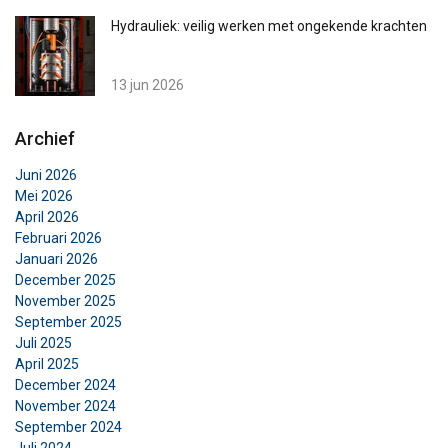
Hydrauliek: veilig werken met ongekende krachten
13 jun 2026
Archief
Juni 2026
Mei 2026
April 2026
Februari 2026
Januari 2026
December 2025
November 2025
DUTCH
September 2025
Deze website maakt gebruik van
ENGLISH TRANSLATION
Juli 2025
cookies.
April 2025
FRENCH
December 2024
We gebruiken cookies om inhoud en
November 2024
advertenties te personaliseren en om ons
September 2024
verkeer te analyseren. We delen ook informatie