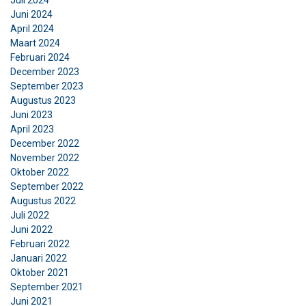
Juli 2024
over uw gebruik van onze site met onze
Juni 2024
April 2024
advertentie- en analysepartners, die deze
Maart 2024
kunnen combineren met andere informatie die
Februari 2024
u aan hen heeft verstrekt of die zij hebben
December 2023
verzameld door uw gebruik van hun diensten.
September 2023
Privacybeleid
Augustus 2023
Juni 2023
Strikt
Prestatie
Targeting
April 2023
noodzakelijk
December 2022
November 2022
Oktober 2022
September 2022
Functioneel
Niet-geclassificeerd
Augustus 2022
Juli 2022
Juni 2022
Februari 2022
Januari 2022
ALLES ACCEPTEREN
Oktober 2021
September 2021
Juni 2021
ALLES AFWIJZEN