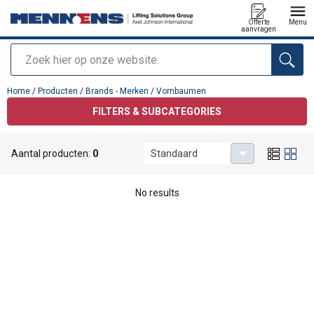
Offerte
Menu
aanvragen
Zoeken
toegevoegd aan uw offerte
Home
/
Producten
/
Brands - Merken
/
Vornbaumen
FILTERS & SUBCATEGORIES
Aantal producten:
0
Standaard
Vornbaumen
No results