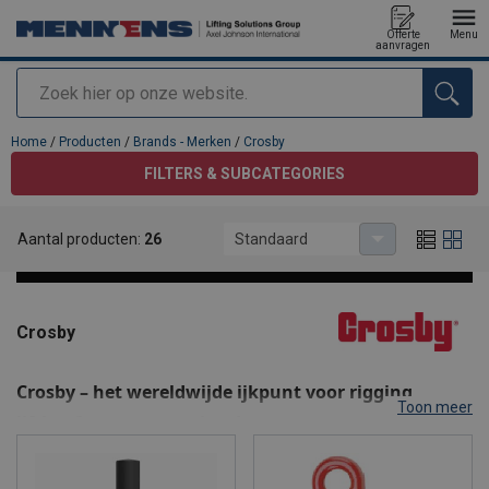
Offerte
Menu
aanvragen
Zoeken
toegevoegd aan uw offerte
Home
/
Producten
/
Brands - Merken
/
Crosby
FILTERS & SUBCATEGORIES
Aantal producten:
26
Standaard
Crosby
Crosby – het wereldwijde ijkpunt voor rigging,
Toon meer
lifting & securement hardware
Crosby: een Kito Crosby-merk dat de wereldwijde standaard zet
Met wereldwijde engineering-, productie- en