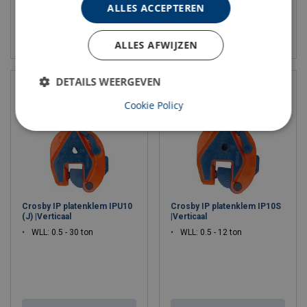
ALLES ACCEPTEREN
Bekijk product
Bekijk product
ALLES AFWIJZEN
DETAILS WEERGEVEN
Cookie Policy
Crosby IP platenklem IPU10
Crosby IP platenklem IP10S
(J) |Verticaal
|Verticaal
WLL: 0.5 - 30 ton
WLL: 0.5 - 12 ton