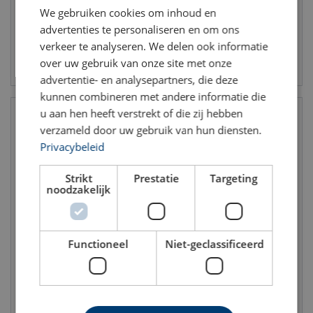
We gebruiken cookies om inhoud en
advertenties te personaliseren en om ons
verkeer te analyseren. We delen ook informatie
Bekijk product
Bekijk product
over uw gebruik van onze site met onze
advertentie- en analysepartners, die deze
kunnen combineren met andere informatie die
u aan hen heeft verstrekt of die zij hebben
verzameld door uw gebruik van hun diensten.
Privacybeleid
Strikt
Prestatie
Targeting
noodzakelijk
Crosby wartel S-5 | oog -oog
Crosby open spelter socket
Functioneel
Niet-geclassificeerd
| tontaatslager
(OSS) G-416 | Gaffelsocket
MBL T: 12 - 875 ton
KabelØ Bereik: 8 - 102 mm