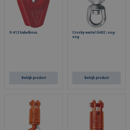
Via een wereldwijd netwerk van geautoriseerde distributeurs
waaronder Mennens Belgium levert het bedrijf een breed
assortiment aan standaard- én klantspecifieke oplossingen
voor de meest veeleisende toepassingen.
Altijd met
compromisloze kwaliteit die de hoogste industriestandaarden
overtreft.
S-412 kabelkous
Crosby wartel G402 | oog-
oog
Bekijk product
Bekijk product