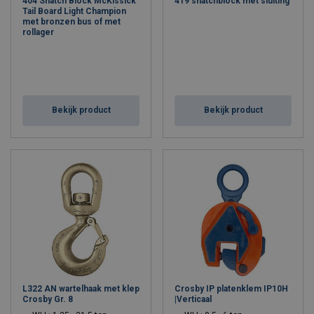
404 Snatch Block McKissick
419 snatchblock met sluiting
Tail Board Light Champion
met bronzen bus of met
rollager
Bekijk product
Bekijk product
L322 AN wartelhaak met klep
Crosby IP platenklem IP10H
Crosby Gr. 8
|Verticaal