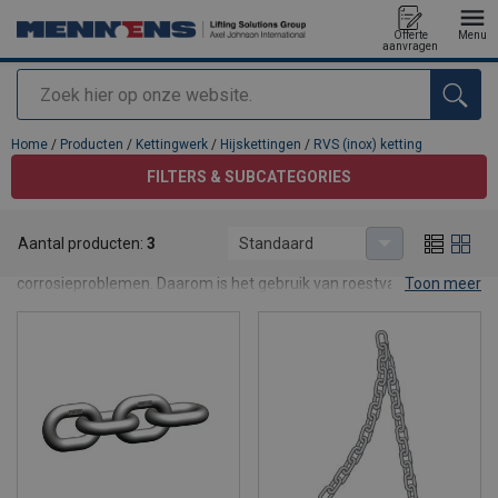
Offerte
Menu
aanvragen
Zoeken
toegevoegd aan uw offerte
Home
/
Producten
/
Kettingwerk
/
Hijskettingen
/
RVS (inox) ketting
FILTERS & SUBCATEGORIES
RVS (inox) ketting
Aantal producten:
3
Standaard
Hijswerken in vochtige omstandigheden kunnen zorgen voor
corrosieproblemen. Daarom is het gebruik van roestvaste
Toon meer
producten aanbevolen. Wanneer het chroom met zuurstof in
aanraking komt, vormt er zich een onzichtbaar laagje: de
oxidehuid. Deze laag beschermt het onderliggende materiaal
tegen oxidatie.
De RVS inox-ketting komt goed van pas wanneer je
hijswerkzaamheden wil uitvoeren in bijvoorbeeld
waterzuiveringsstations, riolen of in de voedingsindustrie. Bij
Mennens vind je een uitgebreid gamma van inox onderdelen om