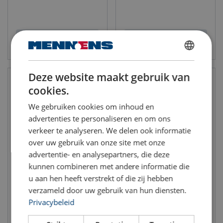
Bekijk product
Bekijk product
DUTCH
Deze website maakt gebruik van
ENGLISH TRANSLATION
cookies.
FRENCH
We gebruiken cookies om inhoud en
advertenties te personaliseren en om ons
verkeer te analyseren. We delen ook informatie
over uw gebruik van onze site met onze
advertentie- en analysepartners, die deze
kunnen combineren met andere informatie die
Holmatro accu-pomp
Holmatro accu-pomp
APEIRON HBP05S02 -
APEIRON HBP05D02 -
u aan hen heeft verstrekt of die zij hebben
Enkelwerkend
Dubbelwerkend
verzameld door uw gebruik van hun diensten.
Max. Werkdruk: 720 bar/72 Mpa
Max. Werkdruk: 720 bar/72 Mpa
Incl. 2 accu's
Privacybeleid
Incl. 2 accu's
exclusief lader
exclusief lader