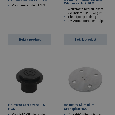
Cilinderset HIK 10 M
Voor Trekcilinder HPJ S
Werkplaats hydrauliekset
2 cilinders 10t - 1 Wig 1t
1 handpomp + slang
Div. Accessoires en Hulpstukken
Bekijk product
Bekijk product
Holmatro Kantelzadel TS
Holmatro Aluminium
HGS
Grondplaat HGC
Voor HGC Cilinder serie
Voor HGC cilinder types: