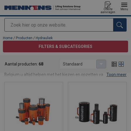
Offerte
Menu
aanvragen
Zoeken
toegevoegd aan uw offerte
Home
/
Producten
/
Hydrauliek
FILTERS & SUBCATEGORIES
Hydrauliek
Aantal producten:
68
Standaard
Dankzij onze expertise en uitgebreid aanbod kan Mennens
Belgium u altijd helpen met het kiezen en opzetten van uw
Toon meer
hydraulische installatie. Sinds 1979 specialiseert Holmatro zich in
hydraulische gereedschappen voor het gebruik in industriële
toepassingen alsook technische hulpverlening.
Bij Mennens Belgium vind u alle Holmatro producten voor uw
specifieke toepassingen zoals
hydraulische cilinders
,
hydraulische
pompen
,
hydraulische handgereedschappen
,
hydraulisch
hefgereedschappen
en andere
hydraulische
componenten
. Aarzel niet om
contact
op te nemen met de