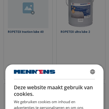
ROPETEX traction lube 40
ROPETEX ultra lube 2
Bekijk product
Bekijk product
DUTCH
Deze website maakt gebruik van
ENGLISH TRANSLATION
cookies.
FRENCH
We gebruiken cookies om inhoud en
advertenties te personaliseren en om ons