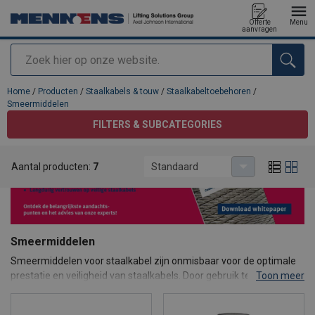
Offerte
Menu
aanvragen
Zoeken
toegevoegd aan uw offerte
Home
/
Producten
/
Staalkabels & touw
/
Staalkabeltoebehoren
/
Smeermiddelen
FILTERS & SUBCATEGORIES
Aantal producten:
7
Standaard
Smeermiddelen
Smeermiddelen voor staalkabel zijn onmisbaar voor de optimale
prestatie en veiligheid van staalkabels. Door gebruik te maken van
Toon meer
smeermiddelen wordt frictie tussen kabels verminderd. Dit
resulteert in een langere levensduur van de staalkabels en