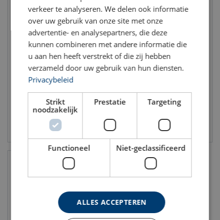
verkeer te analyseren. We delen ook informatie
over uw gebruik van onze site met onze
advertentie- en analysepartners, die deze
kunnen combineren met andere informatie die
Bel-Ray wire rope lubricant
Bel-Ray 6 in 1
low viscosity
u aan hen heeft verstrekt of die zij hebben
verzameld door uw gebruik van hun diensten.
Privacybeleid
Strikt
Prestatie
Targeting
noodzakelijk
Bekijk product
Bekijk product
Functioneel
Niet-geclassificeerd
ALLES ACCEPTEREN