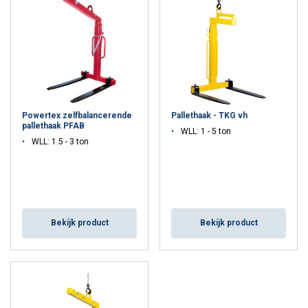
vorken. Enkele types in ons aanbod hebben daarnaast de
mogelijkheid om de pallethaak zelf in de hoogte te verstellen.
Powertex zelfbalancerende
Pallethaak - TKG vh
pallethaak PFAB
WLL: 1 - 5 ton
WLL: 1.5 - 3 ton
Bekijk product
Bekijk product