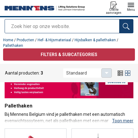
Offerte
Menu
aanvragen
Zoeken
toegevoegd aan uw offerte
Home
/
Producten
/
Hef- & Hijsmateriaal
/
Hijsbalken & pallethaken
/
Pallethaken
FILTERS & SUBCATEGORIES
Aantal producten:
3
Standaard
Pallethaken
Bij Mennens Belgium vind je pallethaken met een automatisch
evenwichtsssyteem, net als pallethaken met een manueel
Toon meer
evenwichtssysteem. Pallethaken dienen om diverse materialen en
lasten te heffen. Onze modellen zijn voorzien van aanpasbare