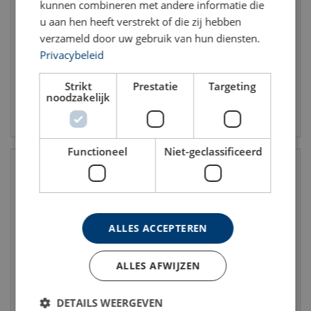
Crosby IP platenklem IP10H
Crosby IP platenklem IPU10
kunnen combineren met andere informatie die
|Verticaal
(J) |Verticaal
u aan hen heeft verstrekt of die zij hebben
WLL: 0.5 - 6 ton
WLL: 0.5 - 30 ton
verzameld door uw gebruik van hun diensten.
Privacybeleid
Strikt
Prestatie
Targeting
noodzakelijk
Bekijk product
Bekijk product
Functioneel
Niet-geclassificeerd
ALLES ACCEPTEREN
ALLES AFWIJZEN
BKW verticale profielklem
OBKW verticale profielklem
DETAILS WEERGEVEN
WLL: 1 - 3 ton
WLL: 2 - 2 ton