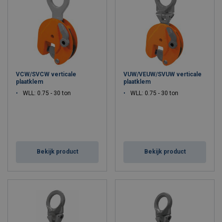
(bijv. voor het hijsen van inox). Bij veel plaatklemmen is er een
minimale dikte nodig van het te hijsen materiaal om de klem
correct te laten werken. Hoe dichter het gewicht van de last de
werklast van de klem benadert hoe beter dat de werking ervan is.
Het loont zeker de moeite om de gebruiksaanwijzing door te
nemen. Verder is het belangrijk om alle hijsmateriaal, dus ook een
plaatklem, regelmatig te controleren op schade of slijtage.
VCW/SVCW verticale
VUW/VEUW/SVUW verticale
plaatklem
plaatklem
WLL: 0.75 - 30 ton
WLL: 0.75 - 30 ton
Bekijk product
Bekijk product