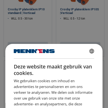
Crosby IP platenklem IP10
Crosby IP platenklem IP10S
standaard | Verticaal
|Verticaal
WLL: 0.5 - 30 ton
WLL: 0.5 - 12 ton
Bekijk product
Bekijk product
DUTCH
Deze website maakt gebruik van
ENGLISH TRANSLATION
cookies.
FRENCH
We gebruiken cookies om inhoud en
advertenties te personaliseren en om ons
verkeer te analyseren. We delen ook informatie
over uw gebruik van onze site met onze
advertentie- en analysepartners, die deze