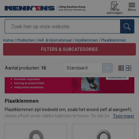
Offerte
Menu
aanvragen
Zoeken
toegevoegd aan uw offerte
Home
/
Producten
/
Hef- & Hijsmateriaal
/
Hijsklemmen
/
Plaatklemmen
FILTERS & SUBCATEGORIES
Aantal producten:
16
Standaard
Plaatklemmen
Plaatklemmen zijn bedoeld om, zoals het woord zelf al aangeeft,
platen ofwel grote vlakke ladingen te hijsen. Ze zijn beschikbaar in
Toon meer
zeer veel uitvoeringen zodat er altijd wel een oplossing is om een
bepaade last op een veilige manier te hijsen.
Zo bestaan er speciale plaatklemmen die de last niet beschadigen