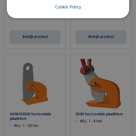
Cookie Policy
Bekijk product
Bekijk product
HXW/HSXW horizontale
DHW horizontale plaatklem
plaatklem
WLL: 1 - 6 ton
WLL: 1 - 25 ton