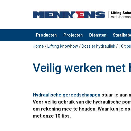
Producten
Projecten
Diensten
Staalkabe
toegevoegd aan uw offerte
Home
/
Lifting Knowhow
/
Dossier hydrauliek
/
10 tip
Veilig werken met 
Hydraulische gereedschappen
stuur je aan
Voor veilig gebruik van die hydraulische pom
om rekening mee te houden. Waar kun je op 
met onze 10 tips.