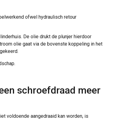
belwerkend ofwel hydraulisch retour
inderhuis. De olie drukt de plunjer hierdoor
oom olie gaat via de bovenste koppeling in het
mgekeerd.
dschap.
DUTCH
 geen schroefdraad meer
ENGLISH TRANSLATION
r te analyseren. We
FRENCH
partners, die deze
iet voldoende aangedraaid kan worden, is
ebben verzameld door