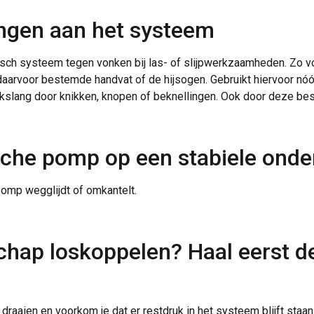
Prestatie
Targeting
Functioneel
ngen aan het systeem
isch systeem tegen vonken bij las- of slijpwerkzaamheden. Zo v
daarvoor bestemde handvat of de hijsogen. Gebruikt hiervoor nóó
slang door knikken, knopen of beknellingen. Ook door deze bes
EVEN
ALLES AFWIJZEN
ALLE
Cookie Policy
ische pomp op een stabiele onde
omp wegglijdt of omkantelt.
schap loskoppelen? Haal eerst d
 draaien en voorkom je dat er restdruk in het systeem blijft sta