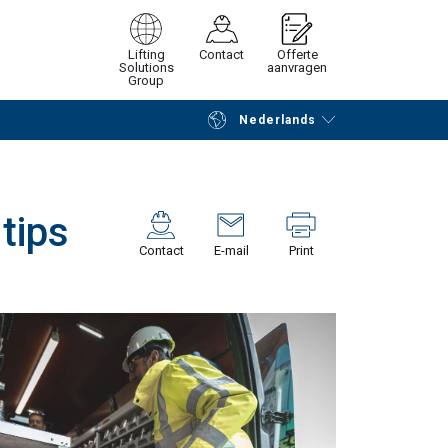
Lifting
Contact
Offerte
Solutions
aanvragen
Group
Nederlands
Verder winkelen
Vraag offerte aan
tips
Contact
E-mail
Print