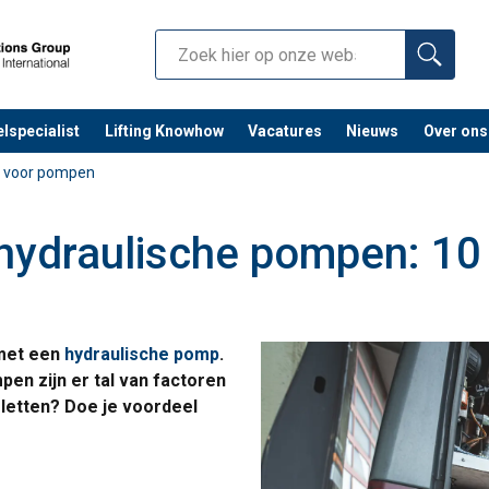
lspecialist
Lifting Knowhow
Vacatures
Nieuws
Over ons
s voor pompen
hydraulische pompen: 10 
 met een
hydraulische pomp
.
pen zijn er tal van factoren
letten? Doe je voordeel