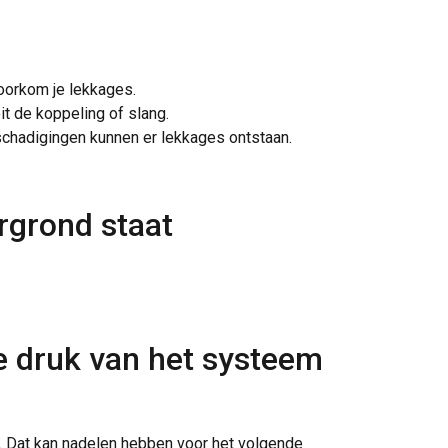
Niet-
geclassificeerd
oorkom je lekkages.
it de koppeling of slang.
chadigingen kunnen er lekkages ontstaan.
S ACCEPTEREN
rgrond staat
e druk van het systeem
an. Dat kan nadelen hebben voor het volgende