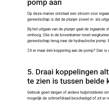
pomp aan
Op deze manier ontstaat een stroom voor ingaan
gereedschap is dat de plunjer zowel in- als uitg
Bij het uitgaan van de plunjer gaat de ingaande s
omhoog. Olie in de bovenkamer moet wegkunnen 
gereedschap terug naar de hydraulische pomp. B
Zit er maar één koppeling aan de pomp? Dan is
5. Draai koppelingen al
Deze website 
te zien is tussen beide
We gebruiken cookie
delen ook informatie
Gebruik geen tangen of andere hulpmiddelen om 
kunnen combineren m
mogelijk de schroefdraad beschadigd of zit er r
uw gebruik van hun 