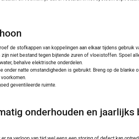
choon
roef de stofkappen van koppelingen aan elkaar tijdens gebruik va
zijn niet bestand tegen bijtende zuren of vloeistoffen. Spoel al
 water, behalve elektrische onderdelen.
 onder natte omstandigheden is gebruikt. Breng op de blanke o
e voorkomen.
goed geventileerde ruimte.
matig onderhouden en jaarlijks
 er na verloop van tijd wel eens een storing of defect kan opt