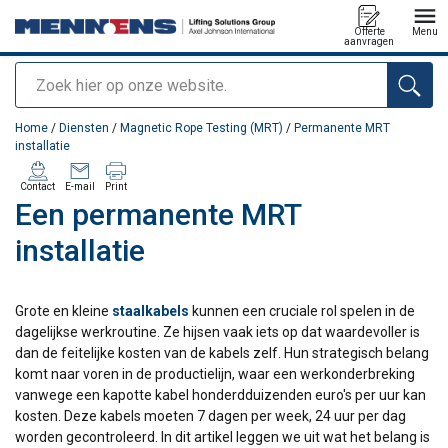
Offerte
Menu
aanvragen
Zoeken
toegevoegd aan uw offerte
Home
/
Diensten
/
Magnetic Rope Testing (MRT)
/
Permanente MRT
installatie
Contact
E-mail
Print
Een permanente MRT
installatie
Grote en kleine
staalkabels
kunnen een cruciale rol spelen in de
dagelijkse werkroutine. Ze hijsen vaak iets op dat waardevoller is
dan de feitelijke kosten van de kabels zelf. Hun strategisch belang
komt naar voren in de productielijn, waar een werkonderbreking
vanwege een kapotte kabel honderdduizenden euro's per uur kan
kosten. Deze kabels moeten 7 dagen per week, 24 uur per dag
worden gecontroleerd. In dit artikel leggen we uit wat het belang is