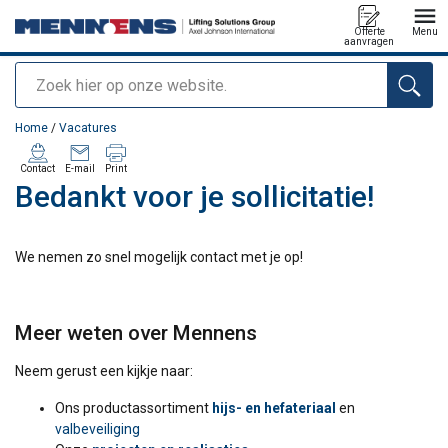
Offerte
Menu
aanvragen
Zoeken
toegevoegd aan uw offerte
Home
/
Vacatures
Contact
E-mail
Print
Bedankt voor je sollicitatie!
We nemen zo snel mogelijk contact met je op!
Meer weten over Mennens
Neem gerust een kijkje naar:
Ons productassortiment
hijs- en hefateriaal
en
valbeveiliging