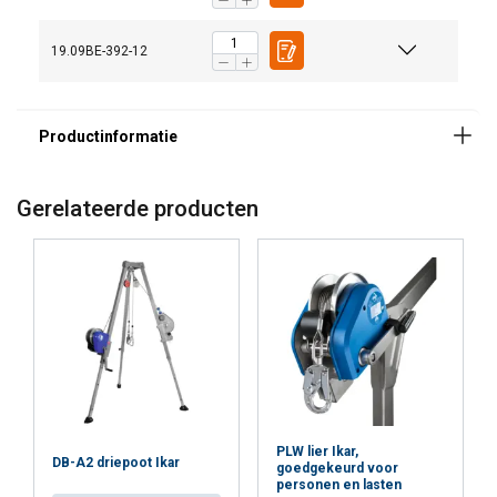
19.09BE-392-12
Markering:
Norm:
Gerelateerde producten
PLW lier Ikar,
DB-A2 driepoot Ikar
goedgekeurd voor
personen en lasten
DUTCH