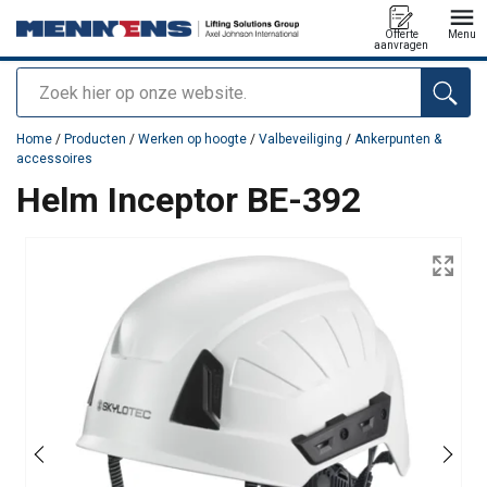
Offerte
Menu
aanvragen
Zoeken
toegevoegd aan uw offerte
Home
/
Producten
/
Werken op hoogte
/
Valbeveiliging
/
Ankerpunten &
accessoires
Helm Inceptor BE-392