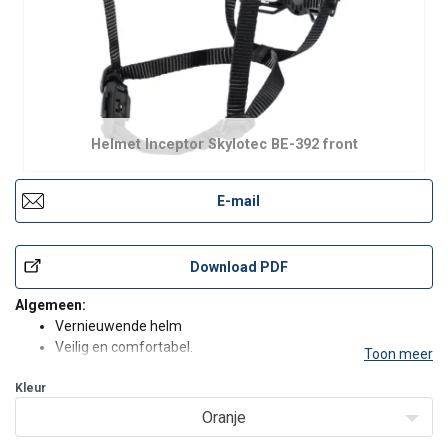
Helmet Inceptor Skylotec BE-392 front
E-mail
Download PDF
Algemeen:
Vernieuwende helm
Veilig en comfortabel.
Toon meer
Veiligheid: EN-397(gedeeltelijk); EN-12492.
Kleur
Zeer hoge stootvastheid.
Traploos instelbaar op hoofdmaat 54 – 63 cm.
Oranje
Inceptor GRX High Voltage 414-461 gr.; ref. BE-392-xx.