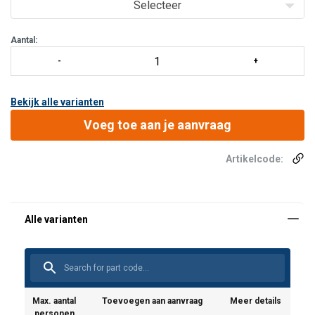
de gebruiker een bevestigingspunt op nagenoeg elk glad, niet-
Selecteer
poreus oppervlak door eenvoudi
Aantal:
Bekijk alle varianten
Voeg toe aan je aanvraag
Artikelcode:
Max. aantal
Toevoegen aan aanvraag
Meer details
personen