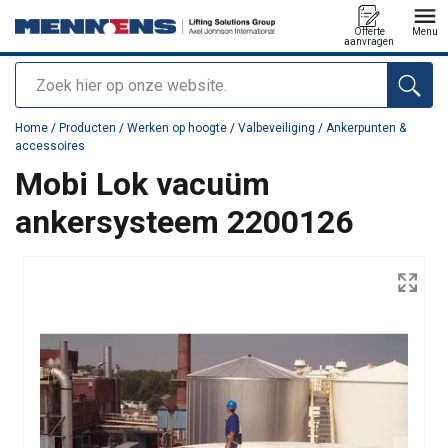
Offerte
Menu
aanvragen
Zoeken
toegevoegd aan uw offerte
Home
/
Producten
/
Werken op hoogte
/
Valbeveiliging
/
Ankerpunten &
accessoires
Mobi Lok vacuüm
ankersysteem 2200126