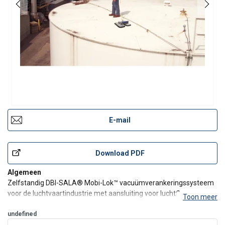
E-mail
Download PDF
Algemeen
Zelfstandig DBI-SALA® Mobi-Lok™ vacuümverankeringssysteem
voor de luchtvaartindustrie met aansluiting voor luchtfles en
Toon meer
draagkoffer.
Met het 3M™ DBI-SALA® Vacuümverankeringssysteem creëert
undefined