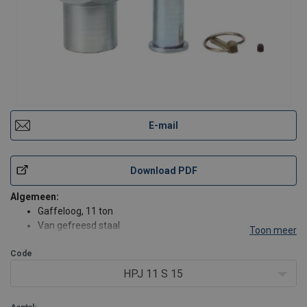
E-mail
Download PDF
Algemeen:
Gaffeloog, 11 ton
Van gefreesd staal
Toon meer
Compleet met pin en snelborgring
Code
Speciaal geschikt voor gebruik met hijsbanden
HPJ 11 S 15
Extra informatie:
Separaat te bestellen, 2 stuks per cilinder