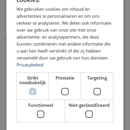
FRENCH
Bekijk product
Bekijk product
We gebruiken cookies om inhoud en
advertenties te personaliseren en om ons
verkeer te analyseren. We delen ook informatie
over uw gebruik van onze site met onze
advertentie- en analysepartners, die deze
kunnen combineren met andere informatie die
u aan hen heeft verstrekt of die zij hebben
verzameld door uw gebruik van hun diensten.
Privacybeleid
Holmatro Hydraulische
Holmatro Hydraulische
Strikt
Prestatie
Targeting
Cilinder HAC H,
Cilinder HFC S, platte
noodzakelijk
Aluminium
bouw
Bekijk product
Bekijk product
Functioneel
Niet-geclassificeerd