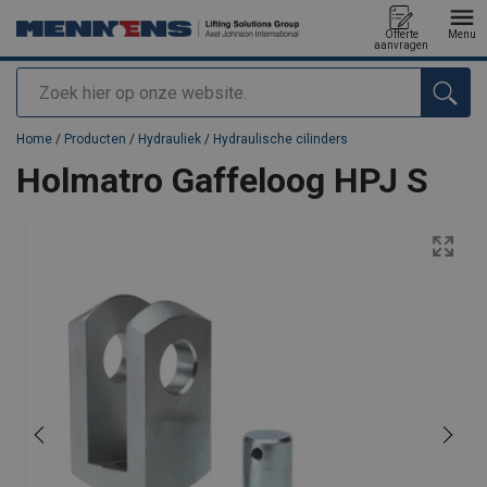
Offerte
Menu
aanvragen
Zoeken
toegevoegd aan uw offerte
Home
/
Producten
/
Hydrauliek
/
Hydraulische cilinders
Holmatro Gaffeloog HPJ S