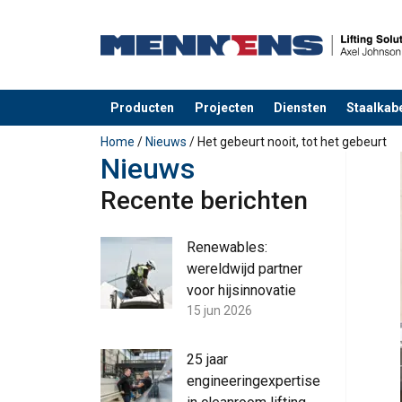
Producten
Projecten
Diensten
Staalkabe
toegevoegd aan uw offerte
Home
/
Nieuws
/ Het gebeurt nooit, tot het gebeurt
Nieuws
Recente berichten
Renewables:
wereldwijd partner
voor hijsinnovatie
15 jun 2026
25 jaar
engineeringexpertise