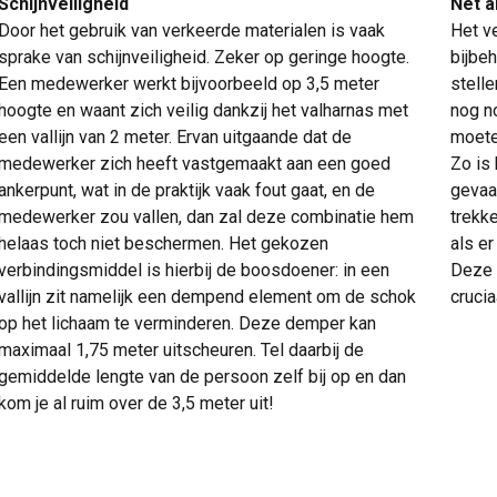
Schijnveiligheid
Net a
Door het gebruik van verkeerde materialen is vaak
Het v
sprake van schijnveiligheid. Zeker op geringe hoogte.
bijbeh
Een medewerker werkt bijvoorbeeld op 3,5 meter
stelle
hoogte en waant zich veilig dankzij het valharnas met
nog no
een vallijn van 2 meter. Ervan uitgaande dat de
moete
medewerker zich heeft vastgemaakt aan een goed
Zo is 
ankerpunt, wat in de praktijk vaak fout gaat, en de
gevaa
medewerker zou vallen, dan zal deze combinatie hem
trekk
helaas toch niet beschermen. Het gekozen
als er
verbindingsmiddel is hierbij de boosdoener: in een
Deze 
vallijn zit namelijk een dempend element om de schok
crucia
op het lichaam te verminderen. Deze demper kan
maximaal 1,75 meter uitscheuren. Tel daarbij de
gemiddelde lengte van de persoon zelf bij op en dan
kom je al ruim over de 3,5 meter uit!