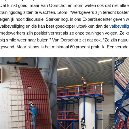
Dat klinkt goed, maar Van Oorschot en Stom weten ook dat niet all
trainingsdag zitten te wachten. Stom: “Werkgevers zijn terecht koste
eigenlijk nooit discussie. Sterker nog, in ons Expertisecenter geven 
valbeveiliging en die kan best goedkoper uitpakken dan de
valbeveili
medewerkers zijn positief verrast als ze onze trainingen volgen. Ze
maakt gebruik van cookies.
big smile weer naar buiten.” Van Oorschot ziet dat ook. “Ze zijn natuur
s om inhoud en advertenties te personaliseren en om ons verkee
gewend. Maar bij ons is het minimaal 60 procent praktijk. Een verade
 over uw gebruik van onze site met onze advertentie- en analyse
et andere informatie die u aan hen heeft verstrekt of die zij h
diensten.
Privacybeleid
Prestatie
Targeting
Functioneel
EVEN
ALLES AFWIJZEN
ALLE