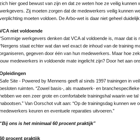
zich hier goed bewust van zijn en dat ze weten hoe ze veilig kunnen w
werkgevers. Zij moeten zorgen dat de medewerkers veilig kunnen werk
verplichting moeten voldoen. De Arbo-wet is daar niet geheel duidelijk 
VCA niet voldoende
“Sommige werkgevers denken dat VCA al voldoende is, maar dat is niet
“Nergens staat echter wat dan wel exact de inhoud van de training mo
organiseren, gegeven door één van hun medewerkers. Maar hoe zeker 
jouw medewerkers in voldoende mate ingelicht zijn? Door het aan ons u
Opleidingen
Safe Site - Powered by Mennens geeft al sinds 1997 trainingen in vei
besloten ruimten. “Zowel basis-, als maatwerk- en branchespecifieke 
hebben we een zeer grote en comfortabele trainingshal waarin we tal 
nabootsen.” Van Oorschot vult aan: “Op de trainingsdag kunnen we o
medewerkers keuren en eventuele reparaties uitvoeren.”
“Bij ons is het minimaal 60 procent praktijk”
60 procent praktijk