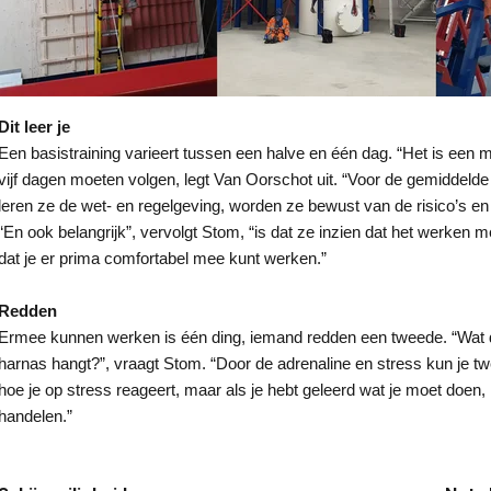
Cookie Policy
Dit leer je
Een basistraining varieert tussen een halve en één dag. “Het is een m
vijf dagen moeten volgen, legt Van Oorschot uit. “Voor de gemiddelde
leren ze de wet- en regelgeving, worden ze bewust van de risico’s en
“En ook belangrijk”, vervolgt Stom, “is dat ze inzien dat het werken met
dat je er prima comfortabel mee kunt werken.”
Redden
Ermee kunnen werken is één ding, iemand redden een tweede. “Wat doe
harnas hangt?”, vraagt Stom. “Door de adrenaline en stress kun je t
hoe je op stress reageert, maar als je hebt geleerd wat je moet doen,
handelen.”