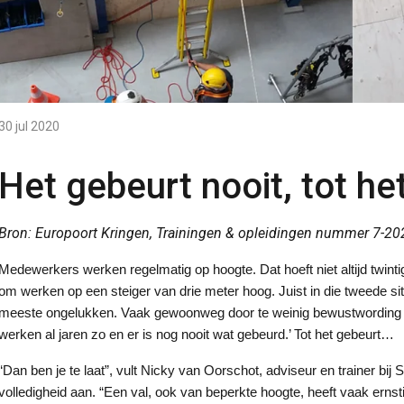
30 jul 2020
Het gebeurt nooit, tot he
Bron: Europoort Kringen, Trainingen & opleidingen nummer 7-202
Medewerkers werken regelmatig op hoogte. Dat hoeft niet altijd twintig
om werken op een steiger van drie meter hoog. Juist in die tweede si
meeste ongelukken. Vaak gewoonweg door te weinig bewustwording van
werken al jaren zo en er is nog nooit wat gebeurd.’ Tot het gebeurt…
“Dan ben je te laat”, vult Nicky van Oorschot, adviseur en trainer bi
volledigheid aan. “Een val, ook van beperkte hoogte, heeft vaak ernst