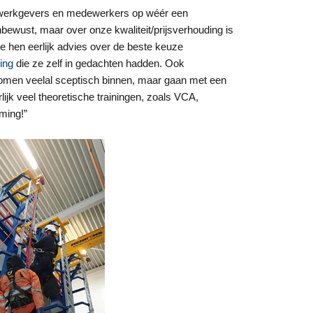
e werkgevers en medewerkers op wéér een
nbewust, maar over onze kwaliteit/prijsverhouding is
we hen eerlijk advies over de beste keuze
ging
die ze zelf in gedachten hadden. Ook
DUTCH
 komen veelal sceptisch binnen, maar gaan met een
ENGLISH TRANSLATION
lijk veel theoretische trainingen, zoals VCA,
r te analyseren. We
FRENCH
ming!”
partners, die deze
ebben verzameld door
Niet-
geclassificeerd
S ACCEPTEREN