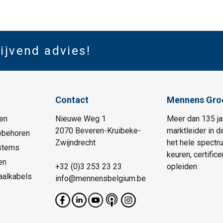
lijvend advies!
Contact
Mennens Gro
en
Nieuwe Weg 1
Meer dan 135 ja
2070 Beveren-Kruibeke-
marktleider in d
ebehoren
Zwijndrecht
het hele spectr
stems
keuren, certific
en
+32 (0)3 253 23 23
opleiden
aalkabels
info@mennensbelgium.be