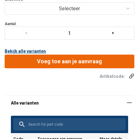
Manometer in een hoek van 45° te plaatsen d.m.v. knie,
Selecteer
art.nr. 100.581
Aantal:
Bekijk alle varianten
Voeg toe aan je aanvraag
Artikelcode:
Geschikt voor enkelwerkende bedieningsklep M 311
Uitgevoerd met: 1 x 3/8" NPT inwendig, 1 x 3/8" NPT
uitwendig en ½" NPT inwendig voor manometer
Manometer in een hoek van 45° te plaatsen d.m.v.
knie, art.nr. 100.581.240