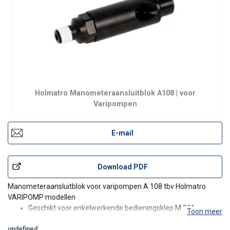
Holmatro Manometeraansluitblok A108 | voor
Varipompen
E-mail
Download PDF
Manometeraansluitblok voor varipompen A 108 tbv Holmatro
VARIPOMP modellen
Geschikt voor enkelwerkende bedieningsklep M 311
Toon meer
Uitgevoerd met: 1 x 3/8" NPT inwendig, 1 x 3/8" NPT
undefined
uitwendig en ½" NPT inwendig voor manometer