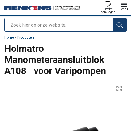
Offerte
Menu
aanvragen
Zoeken
toegevoegd aan uw offerte
Home
/
Producten
Holmatro
Manometeraansluitblok
A108 | voor Varipompen