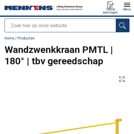
Offerte
Menu
aanvragen
Zoeken
toegevoegd aan uw offerte
Home
/
Producten
Wandzwenkkraan PMTL |
180° | tbv gereedschap