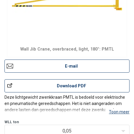
Wall Jib Crane, overbraced, light, 180°: PMTL
E-mail
Download PDF
Deze lichtgewicht zwenkkraan PMTL is bedoeld voor elektrische
en pneumatische gereedschappen. Het is niet aangeraden om
andere lasten dan gereedschappen met deze zwenkarm te
Toon meer
verplaatsen. Makkelijk manueel zwenkbaar over 180°.
De zwenkkraan is voorzien van standaard montagesteunen. De
WLL
ton
optionele monta
0,05