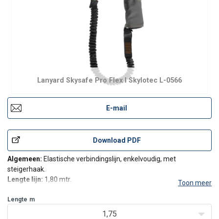
Lanyard Skysafe Pro Flex I Skylotec L-0566
E-mail
Download PDF
Algemeen:
Elastische verbindingslijn, enkelvoudig, met
steigerhaak.
Lengte lijn:
1,80 mtr.
Toon meer
Norm:
EN 354; EN 355.
Valdemping:
Lengte
m
bandvaldemper, verbeterd.
Max. gewicht gebruiker:
140 kg.
1,75