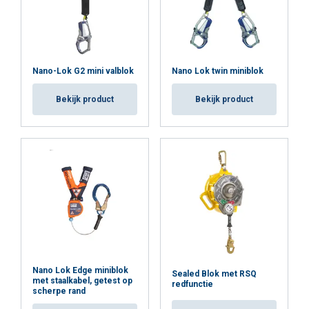
ALLES ACCEPTEREN
ALLES AFWIJZEN
Nano-Lok G2 mini valblok
Nano Lok twin miniblok
Bekijk product
DETAILS WEERGEVEN
Bekijk product
Cookie Policy
Nano Lok Edge miniblok
Sealed Blok met RSQ
met staalkabel, getest op
redfunctie
scherpe rand