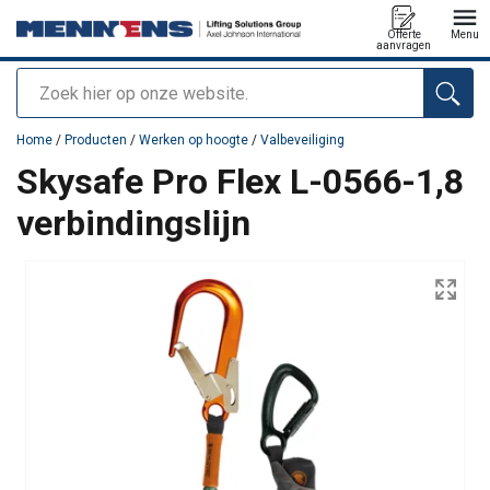
Offerte
Menu
aanvragen
Zoeken
toegevoegd aan uw offerte
Home
/
Producten
/
Werken op hoogte
/
Valbeveiliging
Skysafe Pro Flex L-0566-1,8
verbindingslijn