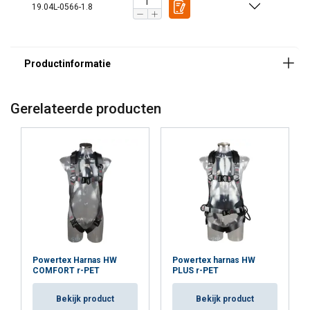
19.04L-0566-1.8
Markering:
Temperatuursbereik:
Norm:
Gerelateerde producten
Powertex Harnas HW
Powertex harnas HW
COMFORT r-PET
PLUS r-PET
DUTCH
Deze website maakt gebruik van
Bekijk product
Bekijk product
ENGLISH TRANSLATION