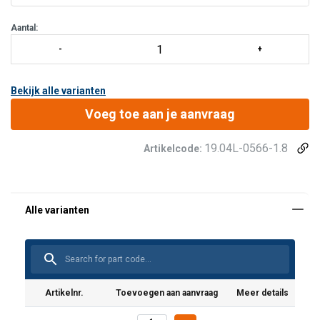
Steigerhaak:
FS 90 ALU
Karabiner aan harnaszijde:
STAK TRI
Aantal:
Extra's:
Getest op scherpe ran
Bekijk alle varianten
Voeg toe aan je aanvraag
19.04L-0566-1.8
Artikelcode:
Artikelnr.
Toevoegen aan aanvraag
Meer details