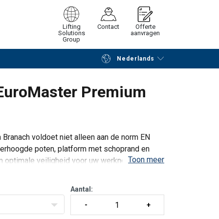
Lifting
Contact
Offerte
Solutions
aanvragen
Group
Nederlands
Verder winkelen
Vraag offerte aan
 EuroMaster Premium
Branach voldoet niet alleen aan de norm EN
 verhoogde poten, platform met schoprand en
Toon meer
m optimale veiligheid voor uw werknemer.
Aantal: