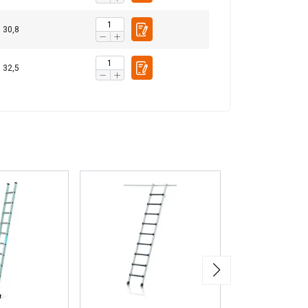
S ACCEPTEREN
30,8
32,5