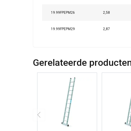
DETAILS WEERG
19.99FPEPM26
2,58
19.99FPEPM29
2,87
Gerelateerde producte