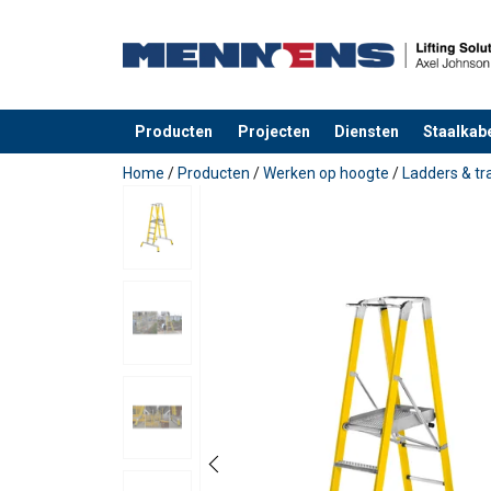
Producten
Projecten
Diensten
Staalkabe
toegevoegd aan uw offerte
Home
/
Producten
/
Werken op hoogte
/
Ladders & t