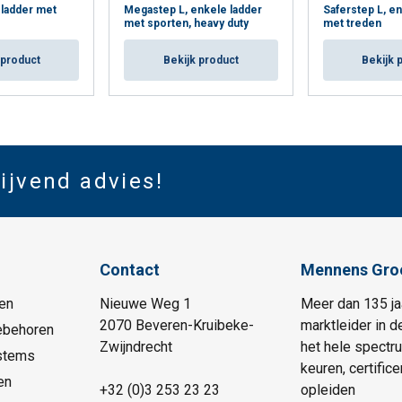
 ladder met
Megastep L, enkele ladder
Saferstep L, en
met sporten, heavy duty
met treden
 product
Bekijk product
Bekijk 
lijvend advies!
Contact
Mennens Gro
en
Nieuwe Weg 1
Meer dan 135 ja
2070 Beveren-Kruibeke-
marktleider in d
ebehoren
Zwijndrecht
het hele spectr
stems
keuren, certific
en
+32 (0)3 253 23 23
opleiden