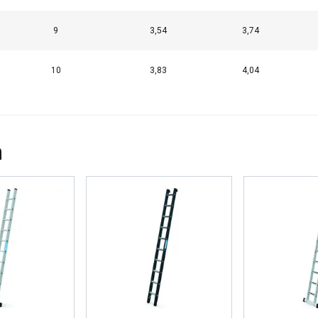
EVEN
ALLES AFWIJZEN
ALLE
9
3,54
3,74
Cookie Policy
10
3,83
4,04
n