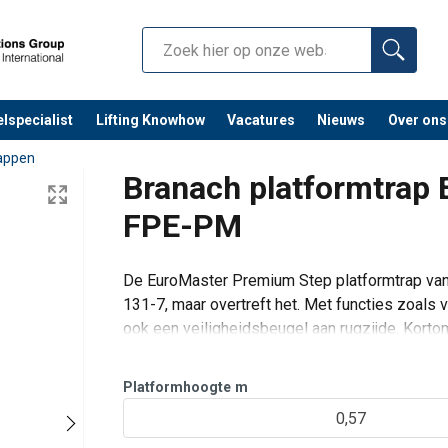
lspecialist
Lifting Knowhow
Vacatures
Nieuws
Over ons
rappen
Branach platformtrap
FPE-PM
De EuroMaster Premium Step platformtrap van 
131-7, maar overtreft het. Met functies zoals
ook een veiligheidsbeugel aan rugzijde. Korto
Kenmerken:
Licht en duurzaam en
Platformhoogte
m
0,57