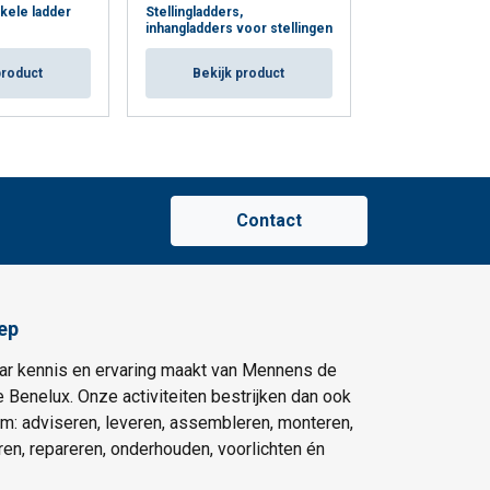
kele ladder
Stellingladders,
Trec LH Verrijd
inhangladders voor stellingen
stellingladders
product
Bekijk product
Bekijk p
Contact
ep
ar kennis en ervaring maakt van Mennens de
e Benelux. Onze activiteiten bestrijken dan ook
um: adviseren, leveren, assembleren, monteren,
eren, repareren, onderhouden, voorlichten én