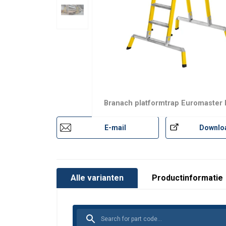
Gebruikershandleiding:
Branach - EU Brochure (Dutch).pdf
Branach platformtrap Euromaster
E-mail
Downlo
Materiaal:
Markering:
Norm:
Opmerking:
Alle varianten
Productinformatie