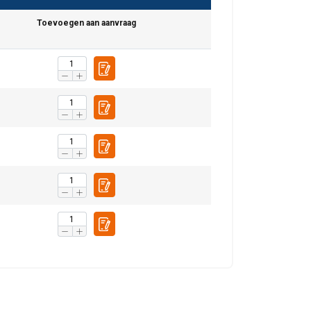
DUTCH
Toevoegen aan aanvraag
ENGLISH TRANSLATION
r te analyseren. We
FRENCH
partners, die deze
ebben verzameld door
Niet-
geclassificeerd
S ACCEPTEREN