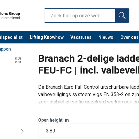
lspecialist
Lifting Knowhow
Vacatures
Nieuws
Over ons
rappen
Branach 2-delige ladde
FEU-FC | incl. valbevei
De Branach Euro Fall Control uitschuifbare la
valbeveiligings systeem vlgs EN 353-2 en zij
zeer stabiel en veilig gezekerd werken ook o
Ze zijn sterker dan alle andere glasvezelladde
Open height
m