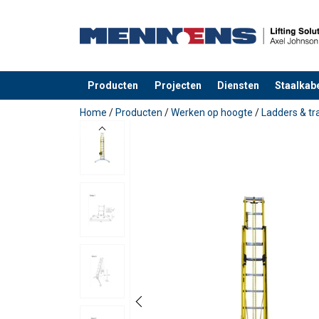
Producten
Projecten
Diensten
Staalkabe
toegevoegd aan uw offerte
Home
/
Producten
/
Werken op hoogte
/
Ladders & t
Gebruikershandleiding:
Branach - EU Brochure (Dutch).pdf