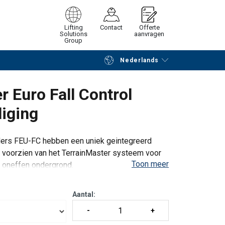
Lifting
Contact
Offerte
Solutions
aanvragen
Group
Nederlands
Verder winkelen
Vraag offerte aan
r Euro Fall Control
liging
dders FEU-FC hebben een uniek geintegreerd
n voorzien van het TerrainMaster systeem voor
Toon meer
p oneffen ondergrond.
rs op de
Aantal: