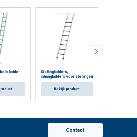
kele ladder
Stellingladders,
Trec LH Verrijd
inhangladders voor stellingen
stellingladders
product
Bekijk product
Bekijk p
Contact