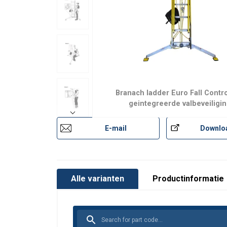
Branach ladder Euro Fall Contr
geintegreerde valbeveiligin
E-mail
Downlo
Materiaal:
Markering:
Norm:
Alle varianten
Productinformatie
Opmerking: