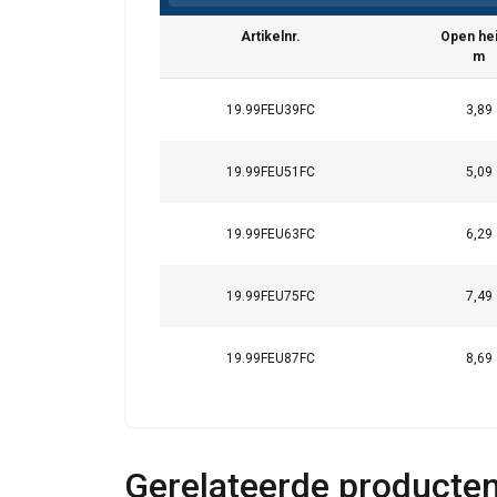
Artikelnr.
Open hei
m
Deze website 
We gebruiken cookie
19.99FEU39FC
3,89
delen ook informatie
kunnen combineren m
19.99FEU51FC
5,09
uw gebruik van hun 
Strikt
19.99FEU63FC
6,29
noodzakelijk
19.99FEU75FC
7,49
19.99FEU87FC
8,69
DETAILS WEERG
Gerelateerde producte