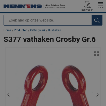
Offerte
Menu
aanvragen
Zoeken
toegevoegd aan uw offerte
Home
/
Producten
/
Kettingwerk
/
Hijshaken
S377 vathaken Crosby Gr.6