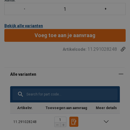
Aantal:
Bekijk alle varianten
Voeg toe aan je aanvraag
11.291028248
Artikelcode:
Materiaal:
Markering:
Afwerking:
Veiligheidsfactor:
Artikelnr.
Toevoegen aan aanvraag
Meer details
11.291028248