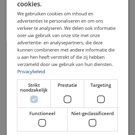
cookies.
FRENCH
We gebruiken cookies om inhoud en
advertenties te personaliseren en om ons
verkeer te analyseren. We delen ook informatie
over uw gebruik van onze site met onze
advertentie- en analysepartners, die deze
kunnen combineren met andere informatie die
u aan hen heeft verstrekt of die zij hebben
Powertex inkorthaak GH |
verzameld door uw gebruik van hun diensten.
Powertex gieterijhaak FH
Oog | grade 10
|Oog | grade 10
Privacybeleid
grade 10
Bekijk product
Bekijk product
Strikt
Prestatie
Targeting
noodzakelijk
Functioneel
Niet-geclassificeerd