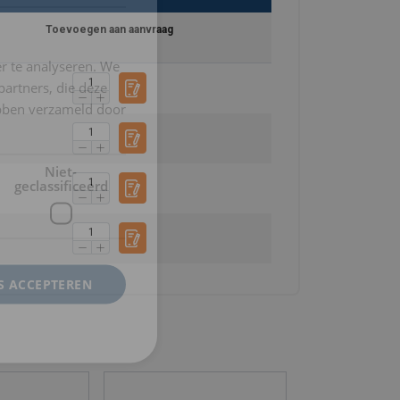
DUTCH
Toevoegen aan aanvraag
ENGLISH TRANSLATION
r te analyseren. We
FRENCH
partners, die deze
ebben verzameld door
Niet-
geclassificeerd
S ACCEPTEREN