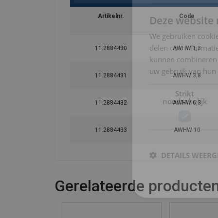
Artikelnr.
Code
Deze website 
We gebruiken cookie
delen ook informatie
11.2884430
AWHW 1,3
kunnen combineren m
uw gebruik van hun 
11.2884431
AWHW 3,8
Strikt
noodzakelijk
11.2884432
AWHW 6,3
11.2884433
AWHW 10
DETAILS WEERG
Gerelateerde producte