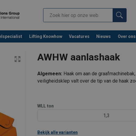
lspecialist
Lifting Knowhow
Vacatures
Nieuws
Over ons
AWHW aanlashaak
Algemeen:
Haak om aan de graafmachinebak, o
veiligheidsklep valt over de tip van de haak z
WLL
ton
1,3
Bekijk alle varianten