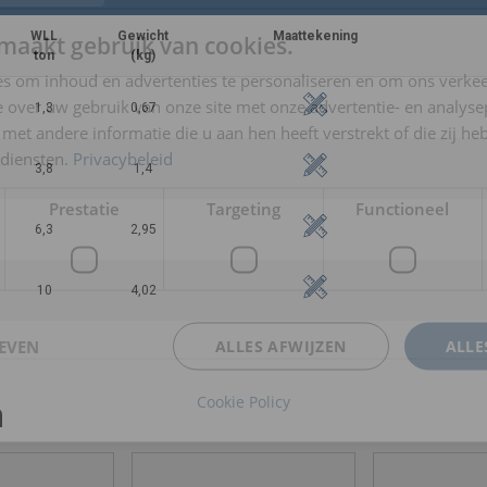
WLL
Gewicht
Maattekening
maakt gebruik van cookies.
ton
(kg)
s om inhoud en advertenties te personaliseren en om ons verkee
 over uw gebruik van onze site met onze advertentie- en analyse
1,3
0,67
et andere informatie die u aan hen heeft verstrekt of die zij h
diensten.
Privacybeleid
3,8
1,4
Prestatie
Targeting
Functioneel
6,3
2,95
10
4,02
EVEN
ALLES AFWIJZEN
ALLE
Cookie Policy
n