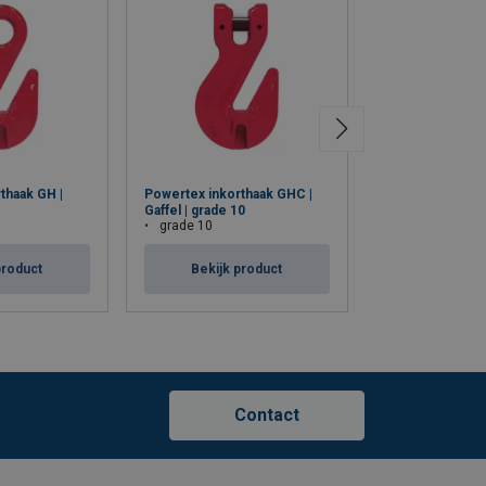
thaak GH |
Powertex inkorthaak GHC |
Powertex veilig
Gaffel | grade 10
|Oog| grade 10
grade 10
grade 10
product
Bekijk product
Bekijk p
Contact