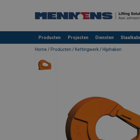
Producten
Projecten
Diensten
Staalkabe
toegevoegd aan uw offerte
Home
/
Producten
/
Kettingwerk
/
Hijshaken
Materiaal:
Markering:
Afwerking:
Norm:
Opmerking:
Veiligheidsfactor:
Grade: