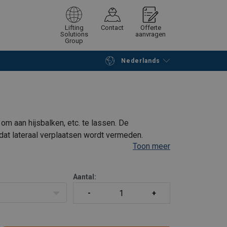
Lifting
Contact
Offerte
Solutions
aanvragen
Group
Nederlands
Verder winkelen
Vraag offerte aan
m aan hijsbalken, etc. te lassen. De
odat lateraal verplaatsen wordt vermeden.
Toon meer
Aantal: