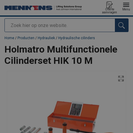
Offerte
Menu
aanvragen
Zoeken
toegevoegd aan uw offerte
Home
/
Producten
/
Hydrauliek
/
Hydraulische cilinders
Holmatro Multifunctionele
Cilinderset HIK 10 M