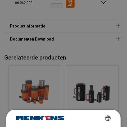
100.062.003
Metric_72dpi_595x841px_G_NR-15391 FR.PDF
Gerelateerde producten
Waarschuwing:
Holmatro Hydraulische
Holmatro Hydraulische
Cilinder HAC S,
Cilinder HGC S