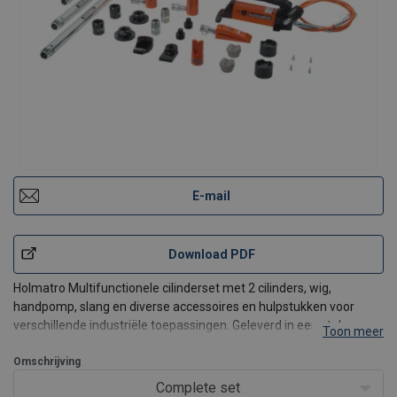
E-mail
Download PDF
Holmatro Multifunctionele cilinderset met 2 cilinders, wig,
handpomp, slang en diverse accessoires en hulpstukken voor
verschillende industriële toepassingen. Geleverd in een stalen
Toon meer
opbergkist.
Set bestaat uit:
Omschrijving
2x Multifunctionele cilinders max. capaciteit 10 ton
Complete set