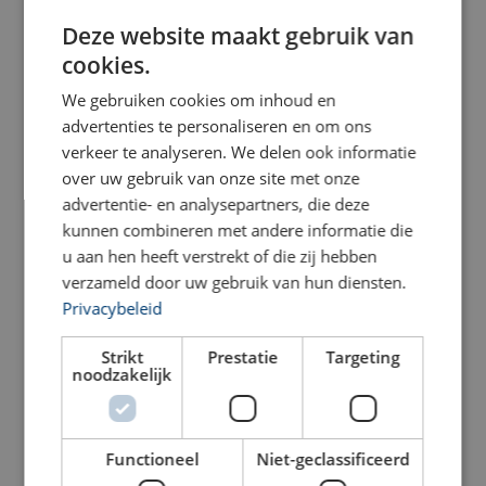
DUTCH
Aluminium
Deze website maakt gebruik van
ENGLISH TRANSLATION
Bekijk product
Bekijk product
cookies.
FRENCH
We gebruiken cookies om inhoud en
advertenties te personaliseren en om ons
verkeer te analyseren. We delen ook informatie
over uw gebruik van onze site met onze
advertentie- en analysepartners, die deze
kunnen combineren met andere informatie die
u aan hen heeft verstrekt of die zij hebben
verzameld door uw gebruik van hun diensten.
Privacybeleid
Holmatro Hydraulische
Holmatro Hydraulische
Cilinder HAC H,
Cilinder HFC S, platte
Aluminium
bouw
Strikt
Prestatie
Targeting
noodzakelijk
Bekijk product
Bekijk product
Functioneel
Niet-geclassificeerd