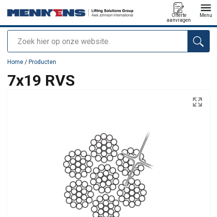
Offerte
Menu
aanvragen
Zoeken
toegevoegd aan uw offerte
Home
/
Producten
7x19 RVS