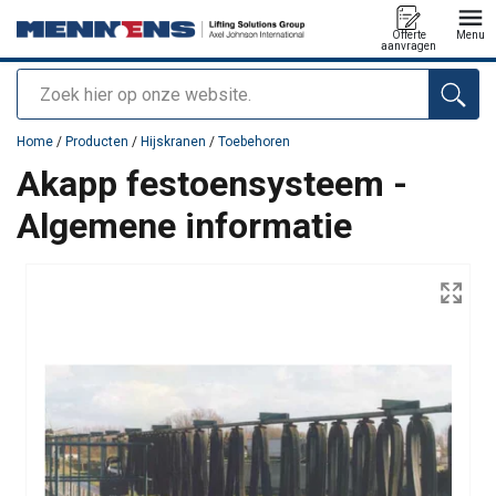
Offerte
Menu
aanvragen
Zoeken
toegevoegd aan uw offerte
Home
/
Producten
/
Hijskranen
/
Toebehoren
Akapp festoensysteem -
Algemene informatie