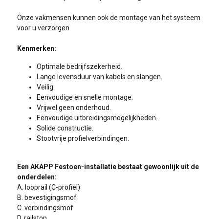
Onze vakmensen kunnen ook de montage van het systeem
voor u verzorgen.
Kenmerken:
Optimale bedrijfszekerheid.
Lange levensduur van kabels en slangen.
Veilig.
Eenvoudige en snelle montage.
Vrijwel geen onderhoud.
Eenvoudige uitbreidingsmogelijkheden.
Solide constructie.
Stootvrije profielverbindingen.
test
Voor meer informatie over ons
Een AKAPP Festoen-installatie bestaat gewoonlijk uit de
assortiment of diensten? Of voor
onderdelen:
vrijblijvend advies op maat!
A. looprail (C-profiel)
B. bevestigingsmof
Voornaam
C. verbindingsmof
D. railstop