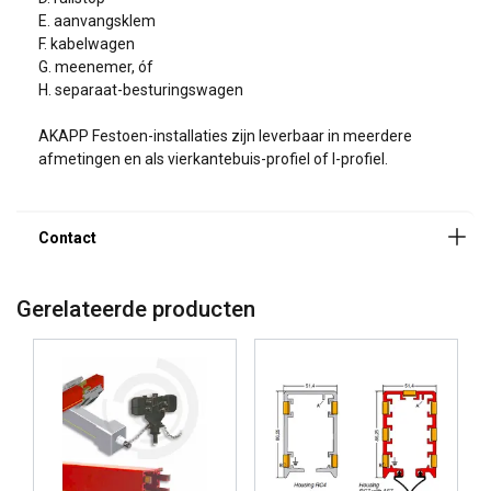
E. aanvangsklem
F. kabelwagen
G. meenemer, óf
Familienaam
H. separaat-besturingswagen
AKAPP Festoen-installaties zijn leverbaar in meerdere
afmetingen en als vierkantebuis-profiel of I-profiel.
Email
Tel.
Gerelateerde producten
Bericht