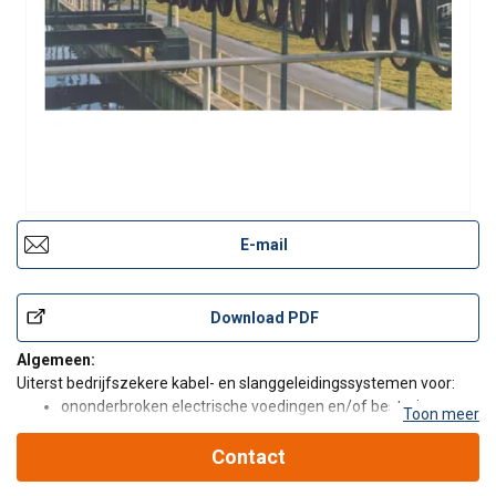
E-mail
Download PDF
Algemeen:
Uiterst bedrijfszekere kabel- en slanggeleidingssystemen voor:
ononderbroken electrische voedingen en/of besturingen
Toon meer
van bewegende stroomverbruikers zoals kranen, takels en
andere intern transport apparatuur; vele andere
Contact
verplaatsbare machines en gereedschappen.