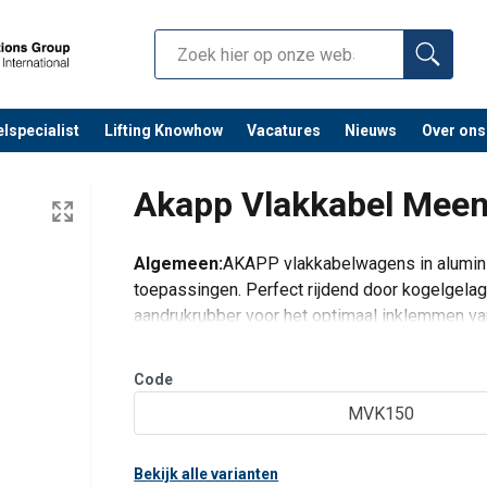
lspecialist
Lifting Knowhow
Vacatures
Nieuws
Over ons
Akapp Vlakkabel Me
Algemeen:
AKAPP vlakkabelwagens in aluminiu
toepassingen. Perfect rijdend door kogelgela
aandrukrubber voor het optimaal inklemmen van
buiteninstallaties.
Code
Standaard ka
MVK150
Bekijk alle varianten