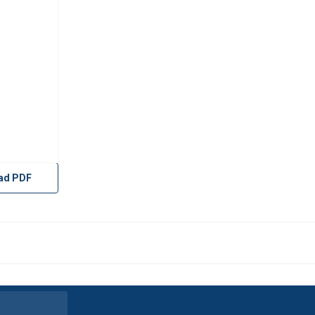
ad PDF
maakt gebruik van cookies.
s om inhoud en advertenties te personaliseren en om ons verkee