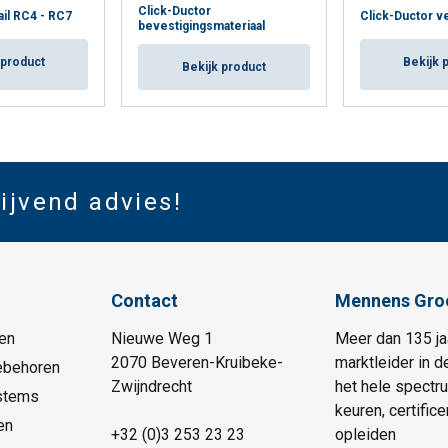
Click-Ductor
ail RC4 - RC7
Click-Ductor v
bevestigingsmateriaal
 product
Bekijk 
Bekijk product
lijvend advies!
Contact
Mennens Gro
en
Nieuwe Weg 1
Meer dan 135 ja
2070 Beveren-Kruibeke-
marktleider in d
ebehoren
Zwijndrecht
het hele spectr
stems
keuren, certific
en
+32 (0)3 253 23 23
opleiden