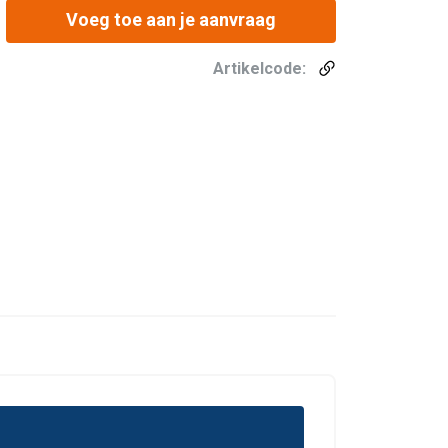
Voeg toe aan je aanvraag
Artikelcode:
DUTCH
ENGLISH TRANSLATION
r te analyseren. We
FRENCH