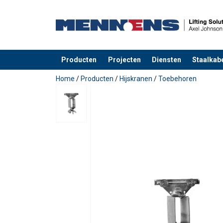
Producten
Projecten
Diensten
Staalkabe
toegevoegd aan uw offerte
Home
/
Producten
/
Hijskranen
/
Toebehoren
Materiaal:
Temperatuursbereik:
Afwerking: