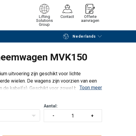
Lifting
Contact
Offerte
Solutions
aanvragen
Group
Nederlands
Verder winkelen
Vraag offerte aan
eneemwagen MVK150
m uitvoering zijn geschikt voor lichte
gerde wielen. De wagens zijn voorzien van een
Toon meer
 de kabel(s). Geschikt voor zowel binnen- als
Aantal: