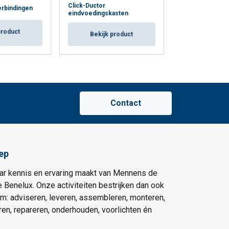
Click-Ductor
Click-Ductor
erbindingen
eindvoedingskasten
lijnvoedingskas
product
Bekijk product
Bekijk p
Contact
ep
ar kennis en ervaring maakt van Mennens de
e Benelux. Onze activiteiten bestrijken dan ook
um: adviseren, leveren, assembleren, monteren,
eren, repareren, onderhouden, voorlichten én