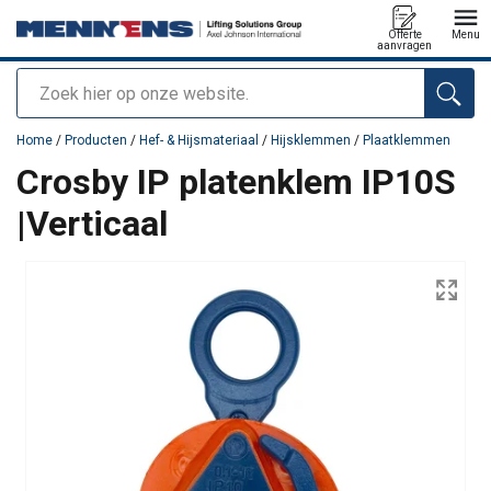
Offerte
Menu
aanvragen
Zoeken
toegevoegd aan uw offerte
Home
/
Producten
/
Hef- & Hijsmateriaal
/
Hijsklemmen
/
Plaatklemmen
Crosby IP platenklem IP10S
|Verticaal