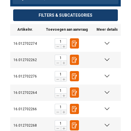
FILTERS & SUBCATEGORIES
Artikelnr.
Toevoegen aan aanvraag
Meer details
16.012702274
16.012702262
16.012702276
16.012702264
16.012702266
Gebruikershandleiding:
Crosby-IPU10-User-Manual-ML-3.pdf
16.012702268