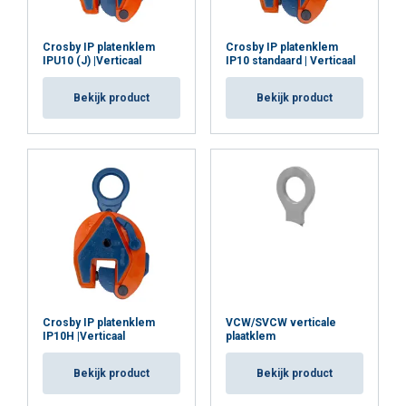
u aan hen heeft verstrekt of die zij hebben
verzameld door uw gebruik van hun diensten.
Crosby IP platenklem
Crosby IP platenklem
Privacybeleid
IPU10 (J) |Verticaal
IP10 standaard | Verticaal
Bekijk product
Bekijk product
Strikt
Prestatie
Targeting
noodzakelijk
Markering:
Norm:
Waarschuwing:
Functioneel
Niet-geclassificeerd
ALLES ACCEPTEREN
Crosby IP platenklem
VCW/SVCW verticale
ALLES AFWIJZEN
IP10H |Verticaal
plaatklem
Bekijk product
Bekijk product
DETAILS WEERGEVEN