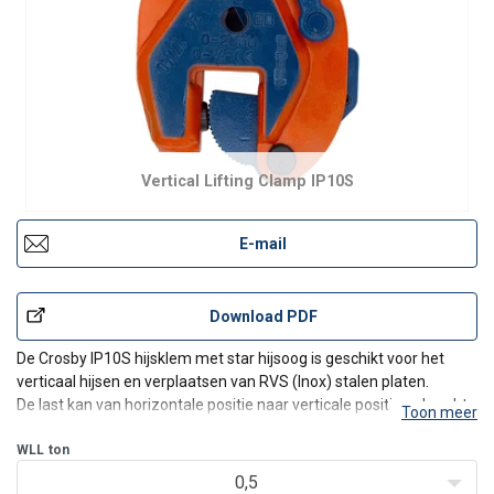
Vertical Lifting Clamp IP10S
E-mail
Download PDF
De Crosby IP10S hijsklem met star hijsoog is geschikt voor het
verticaal hijsen en verplaatsen van RVS (Inox) stalen platen.
De last kan van horizontale positie naar verticale positie gebracht
Toon meer
worden en terug in horizontale positie (180°). Meestal wordt één
plaatklem gebruikt maar in combinatie
WLL
ton
0,5