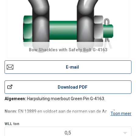
Bow Shackles with Safety Bolt G-4163
E-mail
Download PDF
Algemeen:
Harpsluiting moerbout Green Pin G-4163.
Norm:
EN 13889 en voldoet aan de normen van de Amerikaanse
Toon meer
federale specificaties RR-C-271 Type IVA Klasse 3A
WLL
ton
Certificering:
Dit product kan zonder extra kosten worden
0,5