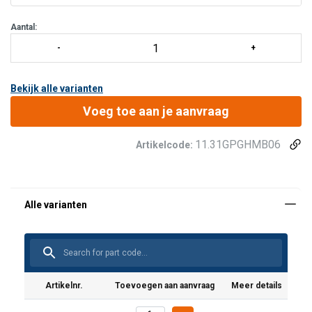
geleverd met een fabriekscertificaat, 3.1 materiaal certificaat,
levera
Aantal:
Bekijk alle varianten
Voeg toe aan je aanvraag
11.31GPGHMB06
Artikelcode:
Artikelnr.
Toevoegen aan aanvraag
Meer details