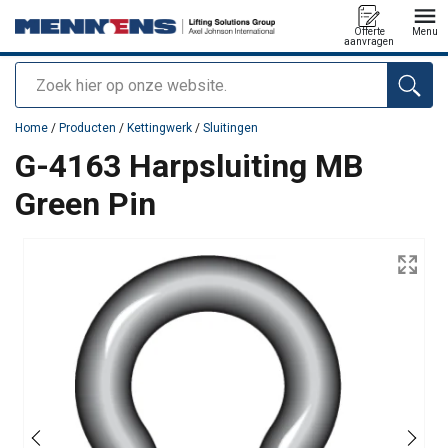
Offerte
Menu
aanvragen
Zoeken
toegevoegd aan uw offerte
Home
/
Producten
/
Kettingwerk
/
Sluitingen
G-4163 Harpsluiting MB
Green Pin