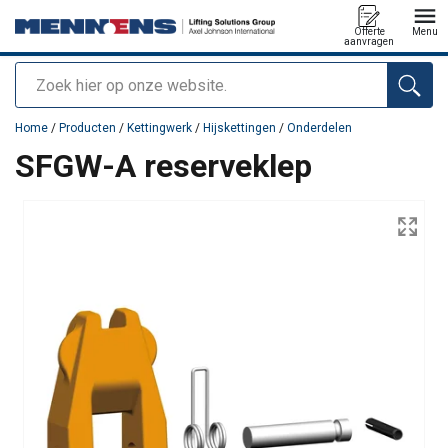
Offerte
Menu
aanvragen
Zoeken
toegevoegd aan uw offerte
Home
/
Producten
/
Kettingwerk
/
Hijskettingen
/
Onderdelen
SFGW-A reserveklep