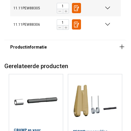
11.11PEW88305
11.11PEW88306
Gerelateerde producten
DUTCH
CBHWP as voor