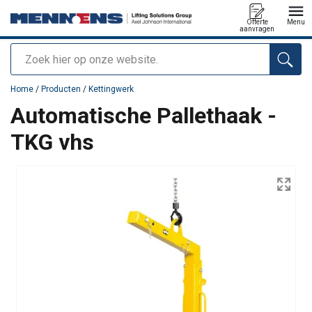
Offerte
Menu
aanvragen
Zoeken
toegevoegd aan uw offerte
Home
/
Producten
/
Kettingwerk
Automatische Pallethaak -
TKG vhs