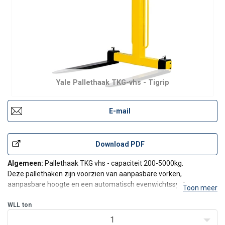
Yale Pallethaak TKG-vhs - Tigrip
E-mail
Download PDF
Algemeen:
Pallethaak TKG vhs - capaciteit 200-5000kg.
Deze pallethaken zijn voorzien van aanpasbare vorken,
aanpasbare hoogte en een automatisch evenwichtssysteem.
Toon meer
Automatische pallethaken hebben de neiging om de vorken
lichtjes naar boven te laten hellen tijdens het transport. Dit
WLL
ton
verhindert dat
1