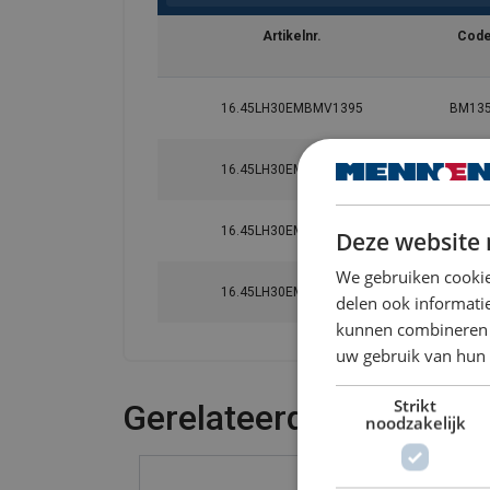
Artikelnr.
Cod
16.45LH30EMBMV1395
BM13
16.45LH30EMBMV5084
BM25
16.45LH30EMBMV5092
BM36
Deze website 
We gebruiken cookie
16.45LH30EMBMV5090
BM50
delen ook informatie
kunnen combineren m
uw gebruik van hun 
Strikt
Gerelateerde producte
noodzakelijk