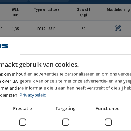
e
WLL
Type of battery
Gewicht
Maattekening
ton
(kg)
50
1,35
FG12 - 35 D
60
00
2,5
FG12 - 75 D
72
00
3,6
FG12 - 75 D
180
maakt gebruik van cookies.
s om inhoud en advertenties te personaliseren en om ons verkee
00
5
FG12 - 75 D
203
 over uw gebruik van onze site met onze advertentie- en analyse
et andere informatie die u aan hen heeft verstrekt of die zij h
diensten.
Privacybeleid
Prestatie
Targeting
Functioneel
n