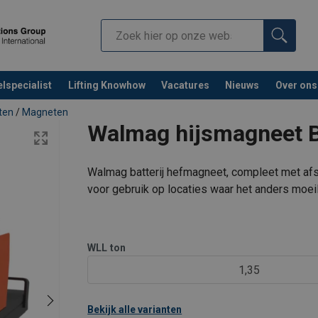
lspecialist
Lifting Knowhow
Vacatures
Nieuws
Over ons
ten
/
Magneten
Walmag hijsmagneet BM
Walmag batterij hefmagneet, compleet met afs
2025.pdf
voor gebruik op locaties waar het anders moe
De afstandsbediening werkt tot een afstand va
platen en ladingen tot 5000 kg.
WLL
ton
Eigenschap
1,35
Bekijk alle varianten