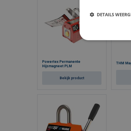
DETAILS WEERG
Powertex Permanente
THM Mag
Hijsmagneet PLM
Bekijk product