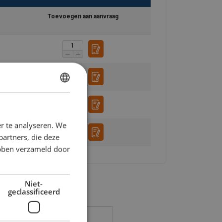
Toevoegen aan aanvraag
DUTCH
ENGLISH TRANSLATION
r te analyseren. We
FRENCH
partners, die deze
ebben verzameld door
Niet-
geclassificeerd