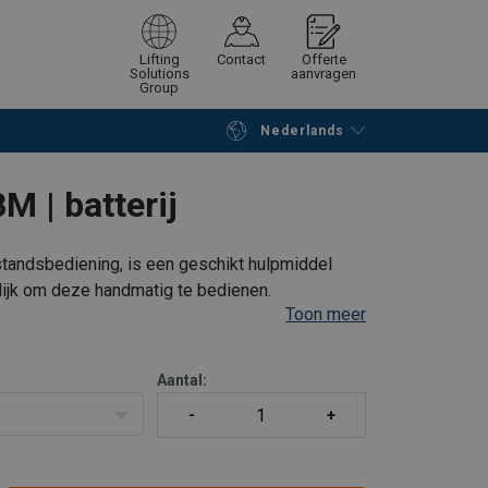
Lifting
Contact
Offerte
Solutions
aanvragen
Group
Nederlands
Verder winkelen
Vraag offerte aan
 | batterij
tandsbediening, is een geschikt hulpmiddel
ilijk om deze handmatig te bedienen.
Toon meer
n 10 meter. Voor het hanteren van metalen
Aantal: