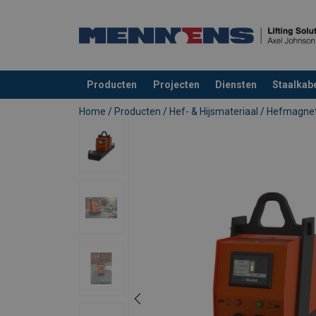
Producten
Projecten
Diensten
Staalkabe
toegevoegd aan uw offerte
Home
/
Producten
/
Hef- & Hijsmateriaal
/
Hefmagne
Gebruikershandleiding:
Walmag-Magnet-BM-BMP-User-Manual-ML-