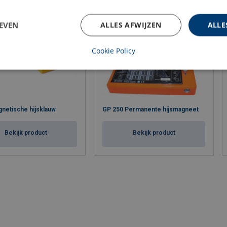
EVEN
ALLES AFWIJZEN
ALLE
Cookie Policy
netische hijsklauw
GP 250 Permanente hijsmagneet
Bekijk product
Bekijk product