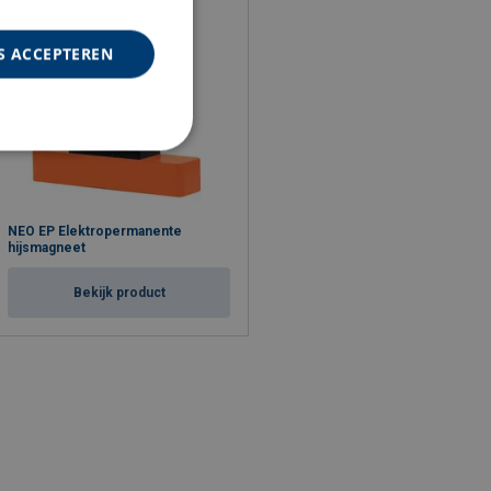
S ACCEPTEREN
NEO EP Elektropermanente
hijsmagneet
Bekijk product