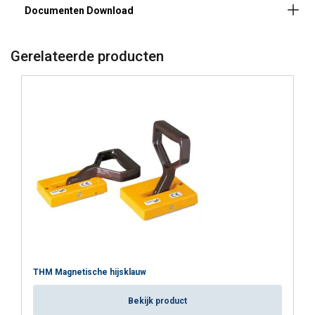
mm)
(≥100
mm)
Gerelateerde producten
Materiaal:
Markering:
Temperatuursbereik:
Afwerking:
Norm:
THM Magnetische hijsklauw
Opmerking:
Bekijk product