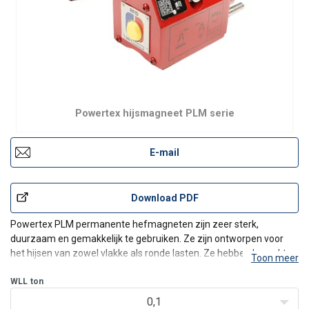
Powertex hijsmagneet PLM serie
E-mail
Download PDF
Powertex PLM permanente hefmagneten zijn zeer sterk,
duurzaam en gemakkelijk te gebruiken. Ze zijn ontworpen voor
het hijsen van zowel vlakke als ronde lasten. Ze hebben beperkt
Toon meer
onderhoud nodig en zijn ontworpen om hun hefvermogen lang te
behouden. De PLM hijsmagneten zijn zeer krachtig in verhoudin
WLL
ton
0,1