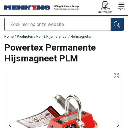
Offerte
Menu
aanvragen
Zoeken
toegevoegd aan uw offerte
Home
/
Producten
/
Hef- & Hijsmateriaal
/
Hefmagneten
Powertex Permanente
Hijsmagneet PLM