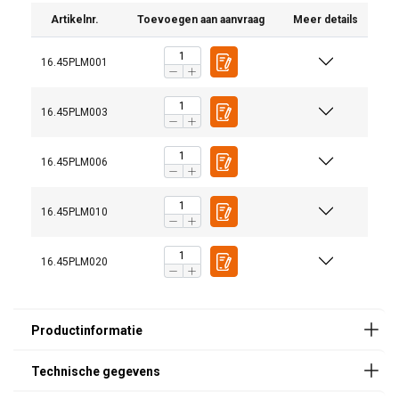
Artikelnr.
Toevoegen aan aanvraag
Meer details
16.45PLM001
Afmeting
Plat
Rond
materiaal
materiaal
16.45PLM003
100
100 kg
40 kg
(≥30
(≥55
Gebruikershandleiding:
16.45PLM006
mm)
mm)
Powertex-Permanent-Lifting-Magnet-PLM-User-
300
300 kg
125 kg
16.45PLM010
Manual-ML-20240528.pdf
(≥40
(≥70
mm)
mm)
16.45PLM020
600
600 kg
250 kg
(≥50
(≥80
mm)
mm)
1000
1 t (≥60
400 kg
mm)
(≥90
mm)
2000
2 t (≥70
750 kg