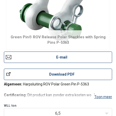
Green Pin® ROV Release Polar Shackles with Spring
Pins P-5363
E-mail
Download PDF
Algemeen:
Harpsluiting ROV Polar Green Pin P-5363
Certificering:
Dit product kan zonder extra kosten worden
Toon meer
geleverd met een fabriekscertificaat, 3.1 materiaal certificaat,
leverancierscertificaat en/of een conformiteitsverklaring.
WLL
ton
6,5