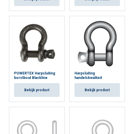
Privacybeleid
Strikt
Prestatie
Targeting
noodzakelijk
Functioneel
Niet-geclassificeerd
POWERTEX Harpsluiting
Harpsluiting
borstbout Blackline
handelskwaliteit
ALLES ACCEPTEREN
Bekijk product
Bekijk product
ALLES AFWIJZEN
DETAILS WEERGEVEN
Cookie Policy