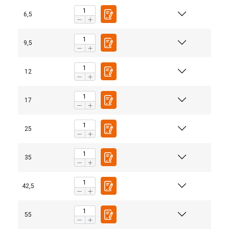
6,5
9,5
12
17
25
35
42,5
55
Materiaal: