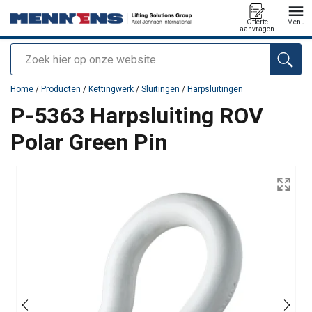
Offerte
Menu
aanvragen
Zoeken
toegevoegd aan uw offerte
Home
/
Producten
/
Kettingwerk
/
Sluitingen
/
Harpsluitingen
P-5363 Harpsluiting ROV
Polar Green Pin