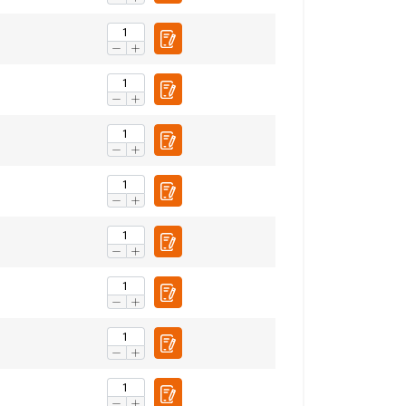
Niet-
geclassificeerd
S ACCEPTEREN