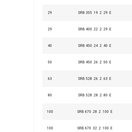
uw gebruik van hun 
29
SRB 355 .19 .2 .29 .E
Strikt
noodzakelijk
29
SRB 400 .22 .2 .29 .E
40
SRB 450 .24 .2 .40 .E
DETAILS WEERG
50
SRB 450 .26 .2 .50 .E
63
SRB 528 .26 .2 .63 .E
80
SRB 528 .28 .2 .80 .E
100
SRB 670 .28 .2 .100 .E
100
SRB 670 .32 .2 .100 .E