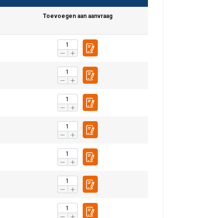
Toevoegen aan aanvraag
DUTCH
ENGLISH TRANSLATION
r te analyseren. We
FRENCH
partners, die deze
ebben verzameld door