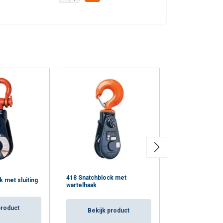
418 Snatchblock met
Ropeblock Kraan
 met sluiting
wartelhaak
schijf
product
Bekijk product
Bekijk p