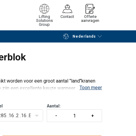
Lifting
Contact
Offerte
Solutions
aanvragen
Group
Nederlands
Verder winkelen
Vraag offerte aan
erblok
kt worden voor een groot aantal "land"kranen
Toon meer
 zijn een excellente keuze wanneer het niet
e en snelle manier te kunnen omwisselen. Ze
el
Aantal:
85 .16 .2 .16 .E