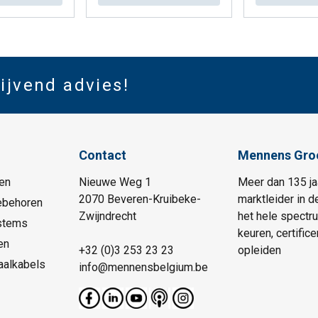
lijvend advies!
Contact
Mennens Gro
en
Nieuwe Weg 1
Meer dan 135 ja
2070 Beveren-Kruibeke-
marktleider in d
ebehoren
Zwijndrecht
het hele spectr
stems
keuren, certific
en
+32 (0)3 253 23 23
opleiden
aalkabels
info@mennensbelgium.be