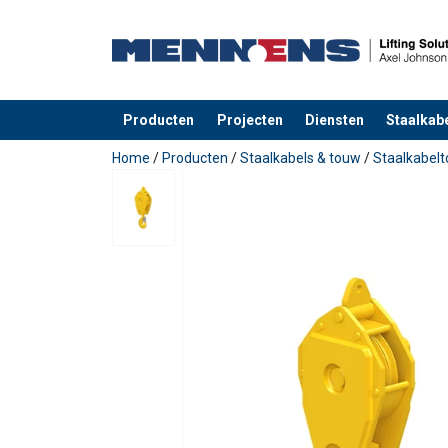
Producten
Projecten
Diensten
Staalkabe
toegevoegd aan uw offerte
Home
/
Producten
/
Staalkabels & touw
/
Staalkabel