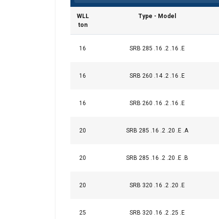
WLL
Type - Model
ton
16
SRB 285 .16 .2 .16 .E
16
SRB 260 .14 .2 .16 .E
16
SRB 260 .16 .2 .16 .E
20
SRB 285 .16 .2 .20 .E .A
20
SRB 285 .16 .2 .20 .E .B
Deze website 
20
SRB 320 .16 .2 .20 .E
We gebruiken cookie
delen ook informatie
Opmerking:
kunnen combineren m
25
SRB 320 .16 .2 .25 .E