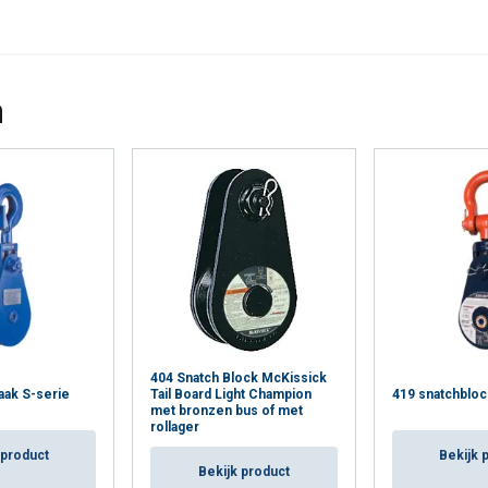
n
404 Snatch Block McKissick
aak S-serie
Tail Board Light Champion
419 snatchblock
met bronzen bus of met
rollager
 product
Bekijk 
Bekijk product