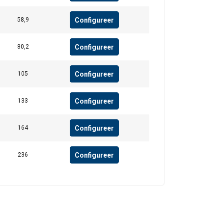
ebben verzameld door
Configureer
58,9
Niet-
Configureer
80,2
geclassificeerd
Configureer
105
Configureer
133
S ACCEPTEREN
Configureer
164
Configureer
236