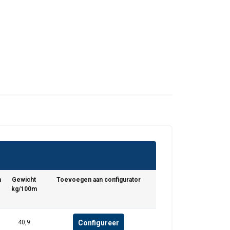
n
Gewicht
Toevoegen aan configurator
DUTCH
kg/100m
ENGLISH TRANSLATION
r te analyseren. We
FRENCH
Configureer
40,9
partners, die deze