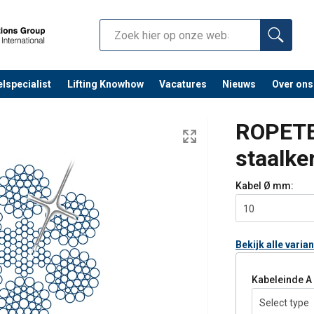
lspecialist
Lifting Knowhow
Vacatures
Nieuws
Over ons
ROPETE
staalke
Kabel Ø
mm:
10
Bekijk alle varia
Kabeleinde A
Select type