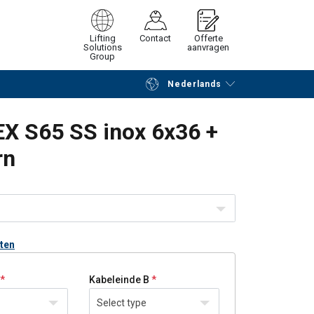
Lifting
Contact
Offerte
Solutions
aanvragen
Group
Nederlands
Verder winkelen
Vraag offerte aan
X S65 SS inox 6x36 +
rn
nten
Kabeleinde B
Select type