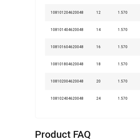
kunnen combineren m
uw gebruik van hun 
108101204620048
12
1.570
Strikt
108101404620048
14
1.570
noodzakelijk
108101604620048
16
1.570
108101804620048
18
1.570
DETAILS WEERG
108102004620048
20
1.570
108102404620048
24
1.570
Product FAQ