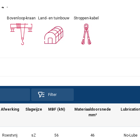
a. :
Bovenloop-kraan
Land- en tuinbouw
Stroppen-kabel
Filter
Afwerking
Slagwijze
MBF (kN)
Materiaaldoorsnede
Lubricatio
mm²
maakt gebruik van cookies.
s om inhoud en advertenties te personaliseren en om ons verkee
Roestvrij
sZ
56
46
No-Lube
 over uw gebruik van onze site met onze advertentie- en analyse