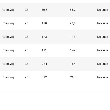
et andere informatie die u aan hen heeft verstrekt of die zij h
diensten.
Privacybeleid
Roestvrij
sZ
80,5
66,2
No-Lube
Prestatie
Targeting
Functioneel
Roestvrij
sZ
110
90,2
No-Lube
Roestvrij
sZ
143
118
No-Lube
Roestvrij
sZ
181
149
No-Lube
EVEN
ALLES AFWIJZEN
ALLE
Roestvrij
sZ
224
184
No-Lube
Cookie Policy
Roestvrij
sZ
322
265
No-Lube