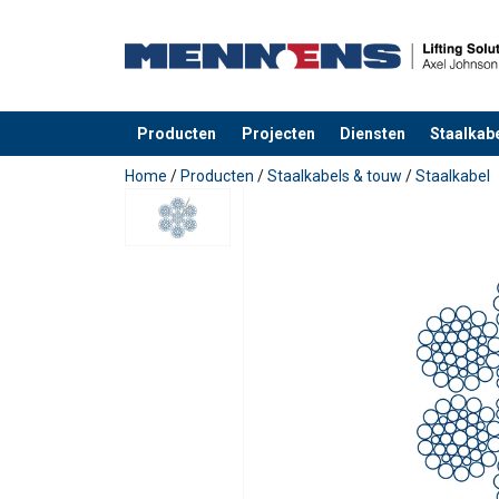
Producten
Projecten
Diensten
Staalkabe
toegevoegd aan uw offerte
Home
/
Producten
/
Staalkabels & touw
/
Staalkabel