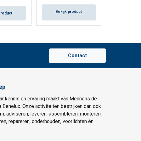
Bekijk p
Bekijk product
product
Contact
ep
ar kennis en ervaring maakt van Mennens de
e Benelux. Onze activiteiten bestrijken dan ook
um: adviseren, leveren, assembleren, monteren,
eren, repareren, onderhouden, voorlichten én