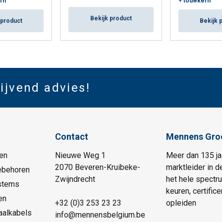
rn
+ touwkern
Bekijk product
 product
Bekijk 
lijvend advies!
Contact
Mennens Gro
en
Nieuwe Weg 1
Meer dan 135 ja
2070 Beveren-Kruibeke-
marktleider in d
ebehoren
Zwijndrecht
het hele spectr
stems
keuren, certific
en
+32 (0)3 253 23 23
opleiden
aalkabels
info@mennensbelgium.be