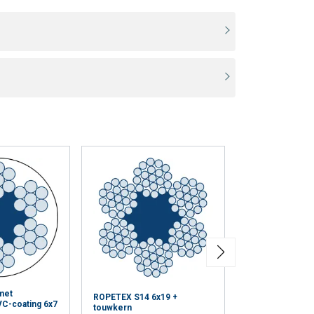
met
ROPETEX S14 6x19 +
ROPETEX S18 1
VC-coating 6x7
touwkern