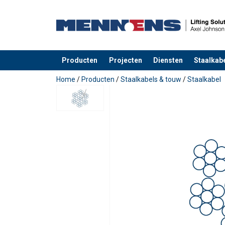
Producten
Projecten
Diensten
Staalkabe
toegevoegd aan uw offerte
Home
/
Producten
/
Staalkabels & touw
/
Staalkabel