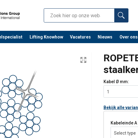
lspecialist
Lifting Knowhow
Vacatures
Nieuws
Over ons
ROPETE
staalke
Kabel Ø
mm:
1
Bekijk alle varia
Kabeleinde A
Select type