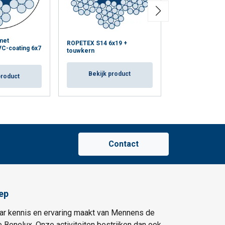
met
ROPETEX S14 6x19 +
ROPETEX S18 1
VC-coating 6x7
touwkern
Bekijk p
Bekijk product
product
Contact
ep
ar kennis en ervaring maakt van Mennens de
e Benelux. Onze activiteiten bestrijken dan ook