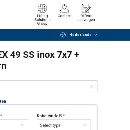
Lifting
Contact
Offerte
Solutions
aanvragen
Group
Nederlands
Verder winkelen
Vraag offerte aan
X 49 SS inox 7x7 +
rn
nten
Kabeleinde B
Select type