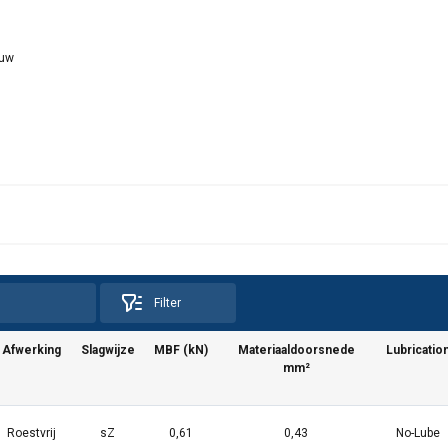
ouw
Filter
Afwerking
Slagwijze
MBF (kN)
Materiaaldoorsnede
Lubricatio
mm²
Roestvrij
sZ
0,61
0,43
No-Lube