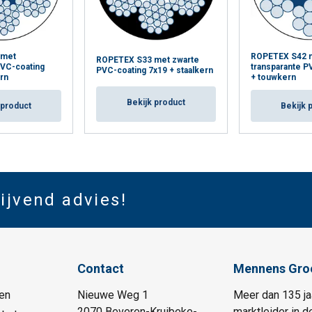
 met
ROPETEX S42 
ROPETEX S33 met zwarte
PVC-coating
transparante P
PVC-coating 7x19 + staalkern
rn
+ touwkern
Bekijk product
 product
Bekijk 
lijvend advies!
Contact
Mennens Gro
en
Nieuwe Weg 1
Meer dan 135 ja
2070 Beveren-Kruibeke-
marktleider in d