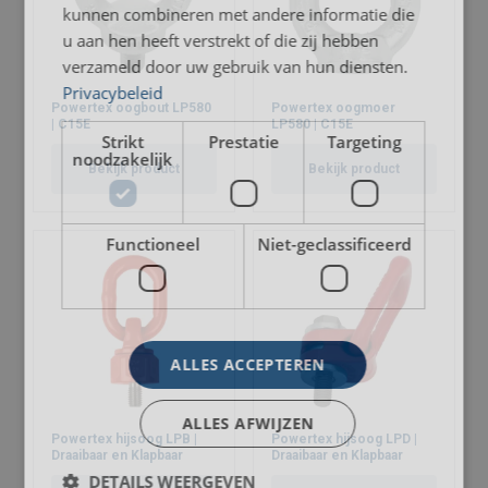
kunnen combineren met andere informatie die
PLAW 6 t
M30
500
6
6
12
u aan hen heeft verstrekt of die zij hebben
verzameld door uw gebruik van hun diensten.
PLAW 7 t*
M36
800
7
7
14
Privacybeleid
Powertex oogbout LP580
Powertex oogmoer
PLAW 8 t
M36
800
8
8
16
| C15E
LP580 | C15E
Strikt
Prestatie
Targeting
noodzakelijk
PLAW 10 t
M42
1500
10
10
20
Bekijk product
Bekijk product
PLAW 15 t
M42
1500
15
15
30
PLAW 20 t
M48
2000
20
20
40
Functioneel
Niet-geclassificeerd
ALLES ACCEPTEREN
ALLES AFWIJZEN
Powertex hijsoog LPB |
Powertex hijsoog LPD |
Materiaal:
Draaibaar en Klapbaar
Draaibaar en Klapbaar
Markering:
DETAILS WEERGEVEN