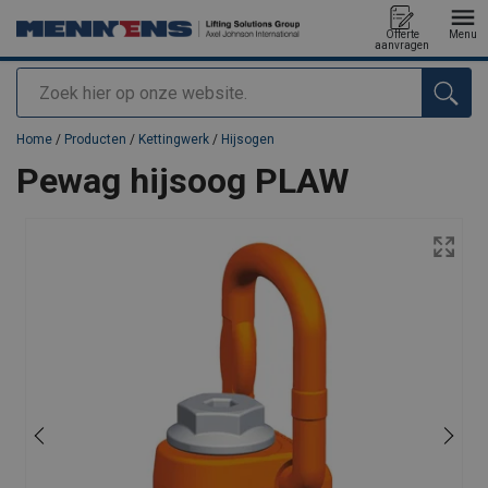
Offerte
Menu
aanvragen
Zoeken
toegevoegd aan uw offerte
Home
/
Producten
/
Kettingwerk
/
Hijsogen
Pewag hijsoog PLAW