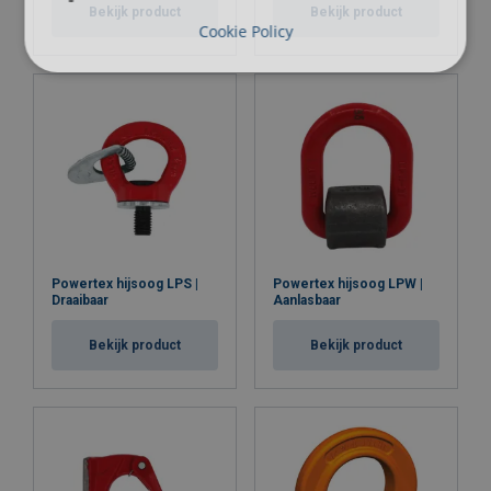
Bekijk product
Bekijk product
Cookie Policy
Afwerking:
Norm:
except grade/WLL
Waarschuwing:
Veiligheidsfactor:
Powertex hijsoog LPS |
Powertex hijsoog LPW |
Draaibaar
Aanlasbaar
Bekijk product
Bekijk product