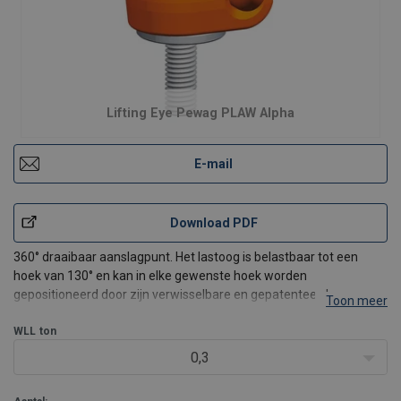
Lifting Eye Pewag PLAW Alpha
E-mail
Download PDF
360° draaibaar aanslagpunt. Het lastoog is belastbaar tot een
hoek van 130° en kan in elke gewenste hoek worden
gepositioneerd door zijn verwisselbare en gepatenteerde veer.
Toon meer
Ook verwisselbaar is de zeshoekige speciale schroef van klasse
10.9 materiaal, welke niet verloren kan gaan. De schroef is 1
WLL
ton
0,3