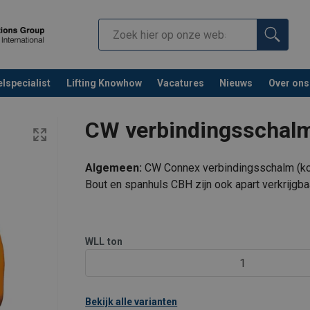
lspecialist
Lifting Knowhow
Vacatures
Nieuws
Over ons
CW verbindingsschal
Algemeen:
CW Connex verbindingsschalm (k
Bout en spanhuls CBH zijn ook apart verkrijgba
Verbindingsschalm voor: Topschalm - ketting, ke
Alleen geschikt voor rechte belasting.
WLL
ton
1
Bekijk alle varianten