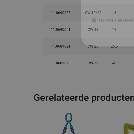
11.0690085
CW 19/20
16
DETAILS WEERG
11.0690041
CW 22
19
11.0689021
CW 26
26,5
11.0689023
CW 32
40
Gerelateerde producte