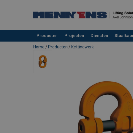
Producten
Projecten
Diensten
Staalkabe
toegevoegd aan uw offerte
Home
/
Producten
/
Kettingwerk