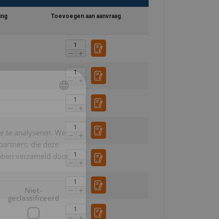
ing
Toevoegen aan aanvraag
DUTCH
ENGLISH TRANSLATION
r te analyseren. We
FRENCH
partners, die deze
ebben verzameld door
Niet-
geclassificeerd