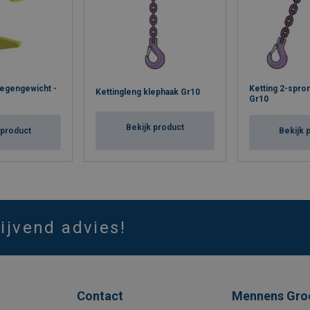
tegengewicht -
Ketting 2-spro
Kettingleng klephaak Gr10
Gr10
Bekijk product
 product
Bekijk 
lijvend advies!
Contact
Mennens Gro