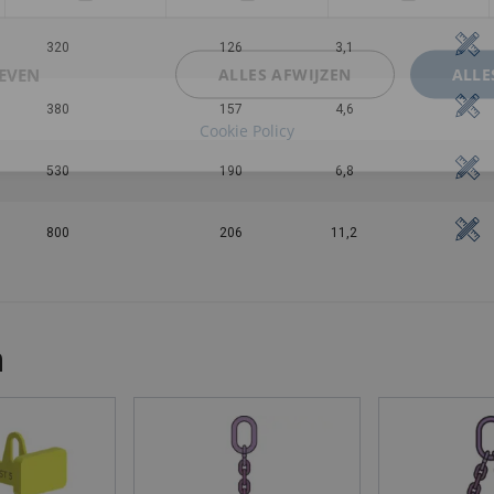
320
126
3,1
EVEN
ALLES AFWIJZEN
ALLE
380
157
4,6
Cookie Policy
530
190
6,8
800
206
11,2
n