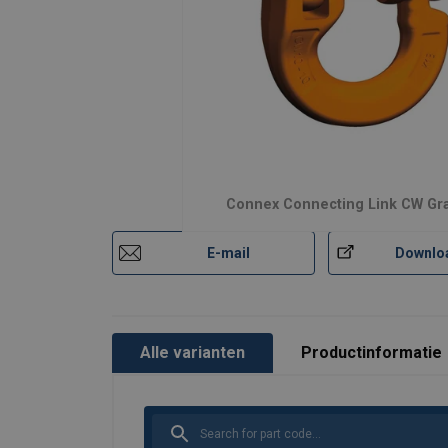
Connex Connecting Link CW Gr
Materiaal:
Markering:
E-mail
Downlo
Temperatuursbereik:
Afwerking:
Norm:
Alle varianten
Productinformatie
Veiligheidsfactor:
Grade: