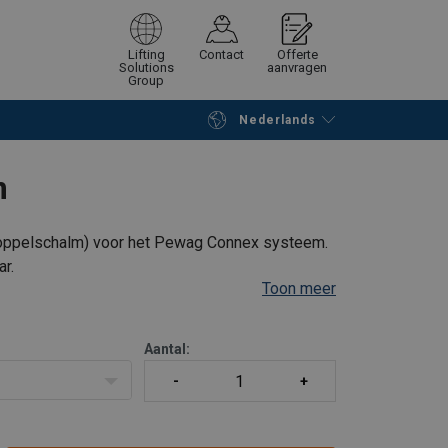
Lifting
Contact
Offerte
Solutions
aanvragen
Group
Nederlands
Verder winkelen
Vraag offerte aan
m
oppelschalm) voor het Pewag Connex systeem.
ar.
Toon meer
tting - ketting, haak - ketting.
Aantal: