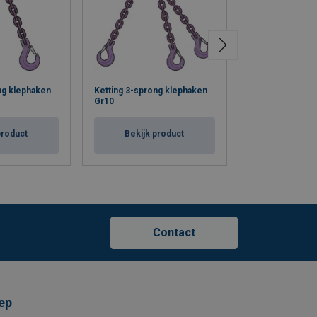
ng klephaken
Ketting 3-sprong klephaken
Ketting 4-spron
Gr10
Gr10
product
Bekijk product
Bekijk p
Contact
ep