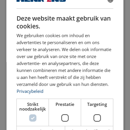
DUTCH
Deze website maakt gebruik van
ENGLISH TRANSLATION
cookies.
FRENCH
Holmatro Hydrauliek Slang
Holmatro Hydrauliek Slang
We gebruiken cookies om inhoud en
H 1 SO
H 1 SOU, standaard
advertenties te personaliseren en om ons
Bekijk product
Bekijk product
verkeer te analyseren. We delen ook informatie
over uw gebruik van onze site met onze
advertentie- en analysepartners, die deze
kunnen combineren met andere informatie die
u aan hen heeft verstrekt of die zij hebben
verzameld door uw gebruik van hun diensten.
Privacybeleid
Strikt
Prestatie
Targeting
noodzakelijk
Holmatro Hydrauliek Slang
Koppeling - Accessoires
VL 1 SOU, verlengslang