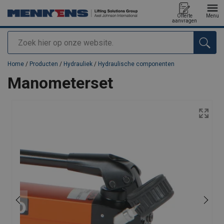
Offerte
Menu
aanvragen
Zoeken
toegevoegd aan uw offerte
Home
/
Producten
/
Hydrauliek
/
Hydraulische componenten
Manometerset