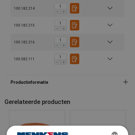
100.182.214
100.182.215
100.182.216
100.582.111
Gerelateerde producten