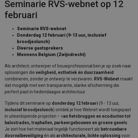
Seminarie RVS-webnet op 12
februari
Seminarie RVS-webnet
Donderdag 12 februari (9-13 uur, inclusief
broodjeslunch)
Diverse gastsprekers
Mennens Belgium (Zwijndrecht)
Als architect, ontwerper of bouwprofessional ben je op zoek naar
oplossingen die
veiligheid, esthetiek én duurzaamheid
combineren, zonder je ontwerp te verzwaren.
RVS-Webnet
maakt
dat mogelijk met een transparante, slanke afscherming die
perfect past in hedendaagse architectuur.
Tijdens dit seminarie op
donderdag 12 februari
(9 - 13 uur,
inclusief broodjeslunch
) ontdek je hoe Webnet wordt toegepast
in uiteenlopende projecten – v
an fietsbruggen en ecoducten tot
balustrades, traphallen, parkeergebouwen en groene gevels
.
Je ziet hoe het materiaal tegelijk functioneert als
betrouwbare
doorvalbeveiliging
én als
architecturale, lichte oplossing
voor