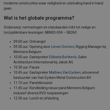
moderne constructies waar veiligheid en uitstraling hand in hand
gaan.
Wat is het globale programma?
Onderwerp: normeringen en standaarden mbt tot veilige en
(on)opklimbare leuningen. NBN03-004 – SB260
09.00 uur: Ontvangst
09.30 uur: Opening door
Lieven Somers
, Rigging Manager bij
Mennens Belgium
10.00 uur: Gastspreker
Elžbieta Bortkevič
, Sales
Architecture International bij Jakob AG
10.30 uur: Pauze
10.45 uur: Gastspreker
Mathieu Van Eycken
, uitvoerend
bestuurder van Van Eycken Metal Construction BV
11.15 uur: Paneldiscussie
11.45 uur: Rondleiding nieuw pand Mennens Belgium
inclusief diverse RVS-toepassingen
12.30 uur: Lunch en afsluiting