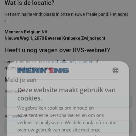
Wat is de locatie?
Het seminairie vindt plaats in onze nieuwe fraaie pand. Het adres
is:
Mennens Belgium NV
Nieuwe Weg 1, 2070 Beveren Kruibeke Zwijndrecht
Heeft u nog vragen over RVS-webnet?
Lees meer over onze
inox staalkabel projecten
of
neem
contact
met ons op.
Meld je aan
DUTCH
Deze website maakt gebruik van
ENGLISH TRANSLATION
cookies.
FRENCH
We gebruiken cookies om inhoud en
advertenties te personaliseren en om ons
verkeer te analyseren. We delen ook informatie
over uw gebruik van onze site met onze