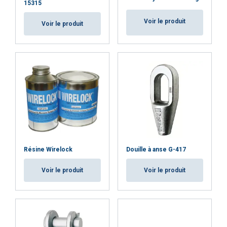
15315
leurs services.
Privacybeleid
Voir le produit
Voir le produit
Strictement
Performance
Ciblage
nécessaires
Fonctionnalité
Non classifiés
ACCEPTER TOUT
Résine Wirelock
Douille à anse G-417
REFUSER TOUT
Voir le produit
Voir le produit
AFFICHER LES DÉTAILS
Cookie Policy