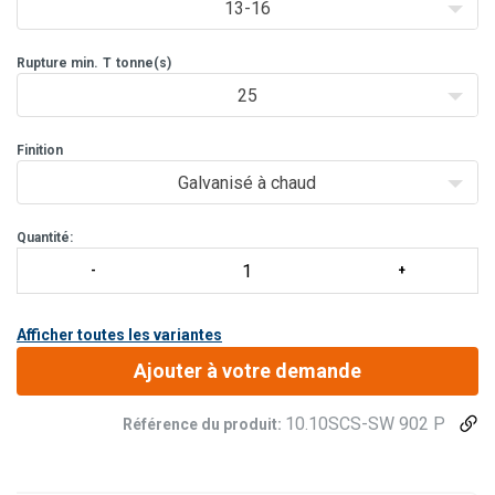
Toutes les douilles sont fournies avec une déclaration de
13-16
conformité EN 1020
Rupture min.
T
tonne(s)
25
Finition
Galvanisé à chaud
Quantité:
Afficher toutes les variantes
Ajouter à votre demande
10.10SCS-SW 902 P
Référence du produit: