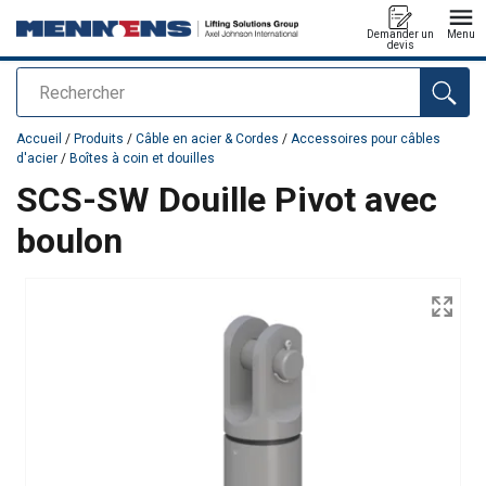
Demander un
Menu
devis
Rechercher
Ajouté au panier
Accueil
/
Produits
/
Câble en acier & Cordes
/
Accessoires pour câbles
d'acier
/
Boîtes à coin et douilles
SCS-SW Douille Pivot avec
boulon