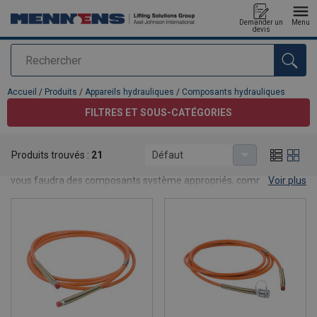
Demander un
Menu
devis
Rechercher
Ajouté au panier
Accueil
/
Produits
/
Appareils hydrauliques
/
Composants hydrauliques
FILTRES ET SOUS-CATÉGORIES
Composants hydrauliques
Produits trouvés :
21
Défaut
En plus du vérin hydraulique et de la pompe correspondante, il
vous faudra des composants système appropriés, comme un
Voir plus
manomètre (kit), des flexibles hydrauliques, des blocs de robinets
et autres accessoires. Contactez-nous si vous avez besoin d'une
configuration sur mesure.