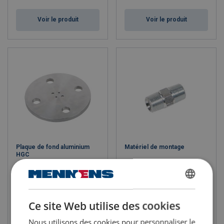
Voir le produit
Voir le produit
Plaque de fond aluminium
Matériel de montage
HGC
For cylinders type HGC up to
25 ton capicity.
DUTCH
Ce site Web utilise des cookies
ENGLISH TRANSLATION
Nous utilisons des cookies pour personnaliser le
FRENCH