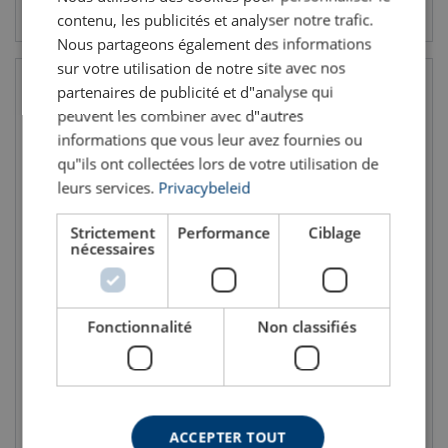
Voir le produit
Voir le produit
contenu, les publicités et analyser notre trafic.
Nous partageons également des informations
sur votre utilisation de notre site avec nos
partenaires de publicité et d"analyse qui
peuvent les combiner avec d"autres
informations que vous leur avez fournies ou
qu"ils ont collectées lors de votre utilisation de
leurs services.
Privacybeleid
Strictement
Performance
Ciblage
nécessaires
Reducing Bushing
Connector
Fonctionnalité
Non classifiés
Voir le produit
Voir le produit
ACCEPTER TOUT