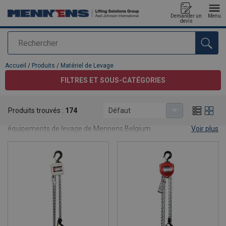
Demander un
Menu
devis
Rechercher
Ajouté au panier
Accueil
/
Produits
/
Matériel de Levage
FILTRES ET SOUS-CATÉGORIES
Matériel de Levage
Produits trouvés :
174
Défaut
Travaillez de manière plus sûre et plus ergonomique avec les
équipements de levage de Mennens Belgium.
Voir plus
Découvrez la vaste gamme de palonniers, spreaders, chaînes et
crochets de levage, aimants de levage, palans, treuils et bien plus
encore. Tous répondent aux normes relatives aux équipements de
levage et d'élévation.
Forts de plus de 130 ans d'expérience, nos experts de terrain vous
aident en vous proposant des solutions de qualité, une expertise
approfondie et des conseils bien pensés.