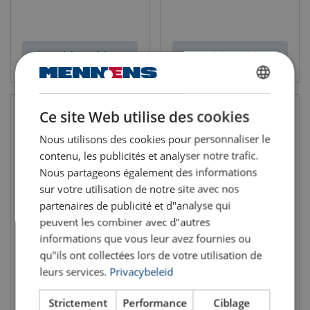
Voir le produit
Voir le produit
DUTCH
Ce site Web utilise des cookies
ENGLISH TRANSLATION
Nous utilisons des cookies pour personnaliser le
FRENCH
contenu, les publicités et analyser notre trafic.
Nous partageons également des informations
sur votre utilisation de notre site avec nos
partenaires de publicité et d"analyse qui
peuvent les combiner avec d"autres
Aluminum Chain Block
Mini palan pneumatique TCR
informations que vous leur avez fournies ou
Powertex PACB-S1OLP
(125 - 500 kg)
qu"ils ont collectées lors de votre utilisation de
CMU: 0.25 - 3 tonne(s)
CMU: 0.125 - 0.500 tonne(s)
Hauteur de levage m: 3 - 10
leurs services.
Privacybeleid
Strictement
Performance
Ciblage