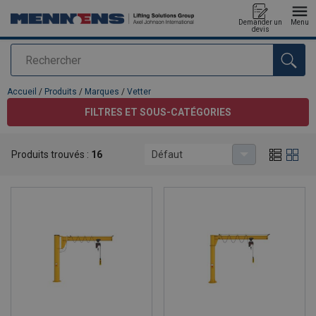
Demander un
Menu
devis
Rechercher
Ajouté au panier
Accueil
/
Produits
/
Marques
/
Vetter
FILTRES ET SOUS-CATÉGORIES
Produits trouvés :
16
Défaut
Vetter