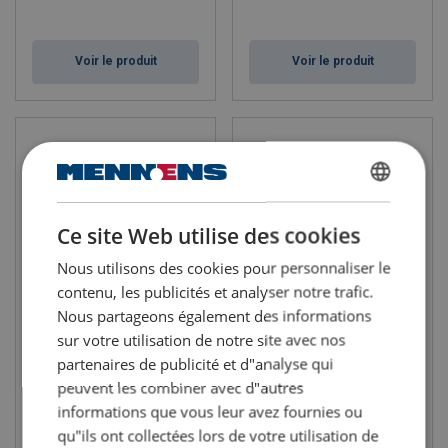
Voir le produit
Voir le produit
DUTCH
Ce site Web utilise des cookies
ENGLISH TRANSLATION
Nous utilisons des cookies pour personnaliser le
FRENCH
contenu, les publicités et analyser notre trafic.
Nous partageons également des informations
Potence mobile MOBILUS
Potence murale 180°
MOB-AS
UNILIFT UW
sur votre utilisation de notre site avec nos
C
apacité: 125-500 kg
Capacité: 80-500 kg
partenaires de publicité et d"analyse qui
Portée : 2000-6000 mm
Portée: 1900-5900 mm
Rotation de 270°
Rotation de 180°
peuvent les combiner avec d"autres
informations que vous leur avez fournies ou
qu"ils ont collectées lors de votre utilisation de