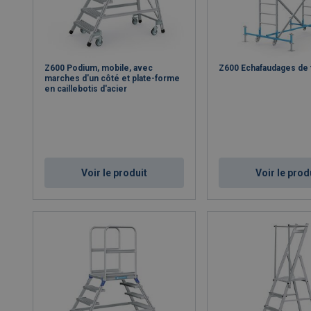
Z600 Podium, mobile, avec
Z600 Echafaudages de 
marches d'un côté et plate-forme
en caillebotis d'acier
Voir le produit
Voir le prod