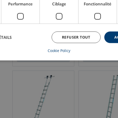
Performance
Ciblage
Fonctionnalité
Z600 Echafaudage pliant
Z600 Echelles à crinol
COMPACT, version normale et
volée
large
ÉTAILS
REFUSER TOUT
A
Cookie Policy
Voir le produit
Voir le prod