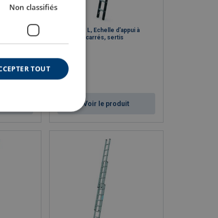
Non classifiés
ine à une
Megastep L, Echelle d'appui à
échelons carrés, sertis
CCEPTER TOUT
uit
Voir le produit