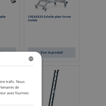
iable
CREAXESS Echelle plate-forme
mobile
uit
Voir le produit
DUTCH
ENGLISH TRANSLATION
tre trafic. Nous
FRENCH
rtenaires de
leur avez fournies