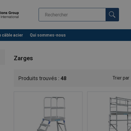
u câble acier
Qui sommes-nous
Zarges
Produits trouvés :
48
Trier par