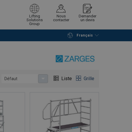
Lifting
Nous
Demander
Solutions
contacter
un devis
Group
Français
Poursuivre
Envoyer demande
Liste
Grille
Défaut