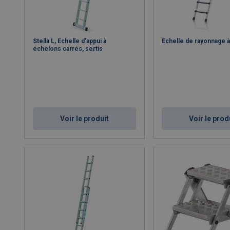
Stella L, Echelle d'appui à
Echelle de rayonnage 
échelons carrés, sertis
Voir le produit
Voir le prod