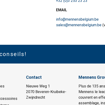
+32 (0)3 253 23 23
ÉTAILS
REFUSER TOUT
A
EMAIL
info@mennensbelgium.be
Cookie Policy
sales@mennensbelgium.be
(
conseils!
Contact
Mennens Gro
les
Nieuwe Weg 1
Plus de 135 ans
2070 Beveren-Kruibeke-
Mennens le lead
Zwijndrecht
couvrent en effe
ccessoires
assemblage, insp