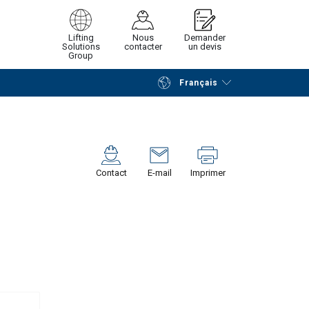
Lifting
Nous
Demander
Solutions
contacter
un devis
Group
Français
Poursuivre
Envoyer demande
Contact
E-mail
Imprimer