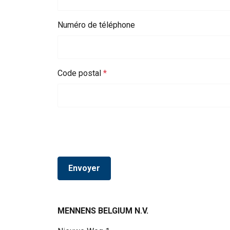
Numéro de téléphone
Code postal
Ce site Web ut
Nous utilisons des c
partageons également
publicité et d"analy
ou qu"ils ont collect
Envoyer
Strictement
nécessaires
MENNENS BELGIUM N.V.