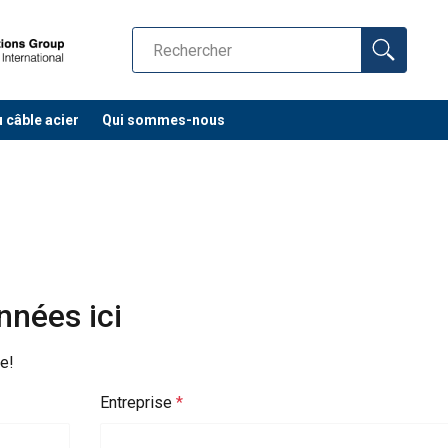
u câble acier
Qui sommes-nous
nées ici
e!
Entreprise