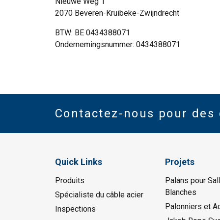
Nieuwe Weg 1
2070 Beveren-Kruibeke-Zwijndrecht
AFFICHER LES D
BTW: BE 0434388071
Ondernemingsnummer: 0434388071
Contactez-nous pour des 
Quick Links
Projets
Produits
Palans pour Sal
Blanches
Spécialiste du câble acier
Palonniers et A
Inspections