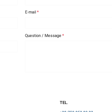
E-mail
Question / Message
ilise des cookies
ookies pour personnaliser le contenu, les publicités et analyser no
 des informations sur votre utilisation de notre site avec nos pa
se qui peuvent les combiner avec d"autres informations que vous 
ées lors de votre utilisation de leurs services.
Privacybeleid
Performance
Ciblage
Fonctionnalité
TEL.