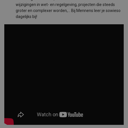
wijzigingen in wet- en regelgeving, projecten die steeds
groter en complexer worden,... Bij Mennens leer je sowieso
dagelijks bij!