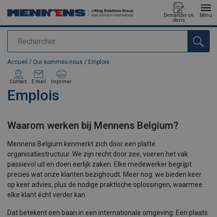
Demander un
Menu
devis
Rechercher
Ajouté au panier
Accueil
/
Qui sommes-nous
/
Emplois
Contact
E-mail
Imprimer
Emplois
Waarom werken bij Mennens Belgium?
Mennens Belgium kenmerkt zich door een platte
organisatiestructuur. We zijn recht door zee, voeren het vak
passievol uit en doen eerlijk zaken. Elke medewerker begrijpt
precies wat onze klanten bezighoudt. Meer nog: we bieden keer
op keer advies, plus de nodige praktische oplossingen, waarmee
elke klant écht verder kan.
Dat betekent een baan in een internationale omgeving. Een plaats