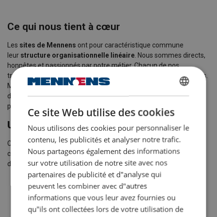
Ce qui nous tient à cœur
Les
sites de Mennens
ont pour caractéristique commune
leur
structure organisationnelle linéaire
. Nous sommes directs,
honnêtes et passionnés par notre métier. Chacun de nos
travailleurs connaît exactement les préoccupations de nos clients.
Mieux encore : nous offrons à chacun d’entre eux des conseils
doublés de solutions pratiques grâce auxquelles ils peuvent
DUTCH
progresser.
Ce site Web utilise des cookies
ENGLISH TRANSLATION
Un emploi chez Mennens ?
Nous utilisons des cookies pour personnaliser le
FRENCH
contenu, les publicités et analyser notre trafic.
Cela veut dire faire carrière dans un environnement international,
Nous partageons également des informations
chez un employeur qui se soucie grandement de la formation et
sur votre utilisation de notre site avec nos
de l’épanouissement de son personnel. Que vouloir de plus ?
partenaires de publicité et d"analyse qui
U
ne combinaison unique
peuvent les combiner avec d"autres
La sécurité et les opportunités d’une grande société alliées
informations que vous leur avez fournies ou
à l’engagement personnel caractéristique d’une moyenne
qu"ils ont collectées lors de votre utilisation de
entreprise.