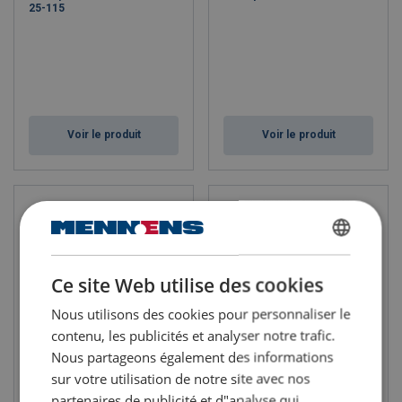
25-115
Voir le produit
Voir le produit
DUTCH
Ce site Web utilise des cookies
ENGLISH TRANSLATION
Nous utilisons des cookies pour personnaliser le
FRENCH
contenu, les publicités et analyser notre trafic.
Nous partageons également des informations
Transpalette peseur HU W-
Gerbeur manuel hydraulique
sur votre utilisation de notre site avec nos
20-S
HV 0516
partenaires de publicité et d"analyse qui