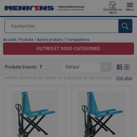
Demander un
Menu
devis
Rechercher
Ajouté au panier
Accueil
/
Produits
/
Autres produits
/
Transpalettes
FILTRES ET SOUS-CATÉGORIES
Transpalettes
Produits trouvés :
7
Défaut
Qui doit souvent soulever et déplacer de lourdes charges sur de
petites distances en atelier ou autrepart ne sait se passer de
Voir plus
transpalettes. Peu importe la performance logistique vous
recherchiez, nous avons le produit qu'il vous faut: des
transpalettes à levage manuel hydraulique ou à fonctionnement
électrohydraulique, à courtes ou à longue fourches, à grande ou à
petite capacité, ... Découvrez ci-dessous notre assortiment varié.