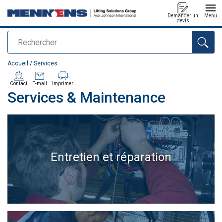
Demander un
Menu
devis
Rechercher
Ajouté au panier
Accueil
/
Services
Contact
E-mail
Imprimer
Services & Maintenance
Entretien et réparation