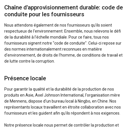
Nous utilisons des cookies pour personnaliser le
FRENCH
Chaîne d'approvisionnement durable: code de
contenu, les publicités et analyser notre trafic.
conduite pour les fournisseurs
Nous partageons également des informations
sur votre utilisation de notre site avec nos
Nous attendons également de nos fournisseurs qu'ils soient
partenaires de publicité et d"analyse qui
respectueux de l'environnement. Ensemble, nous relevons le défi
peuvent les combiner avec d"autres
de la durabilité à l'échelle mondiale. Pour ce faire, tous nos
informations que vous leur avez fournies ou
fournisseurs signent notre "code de conduite". Celui-ci repose sur
qu"ils ont collectées lors de votre utilisation de
des normes internationalement reconnues en matière
d'environnement, de droits de l'homme, de conditions de travail et
leurs services.
Privacybeleid
de lutte contre la corruption.
Strictement
Performance
Ciblage
nécessaires
Présence locale
Pour garantir la qualité et la durabilité de la production de nos
Fonctionnalité
Non classifiés
produits en Asie, Axel Johnson International, l'organisation mère
de Mennens, dispose d'un bureau local à Ningbo, en Chine. Nos
représentants locaux travaillent en étroite collaboration avec nos
fournisseurs et les guident afin qu'ils répondent à nos exigences.
Notre présence locale nous permet de contrôler la production et
ACCEPTER TOUT